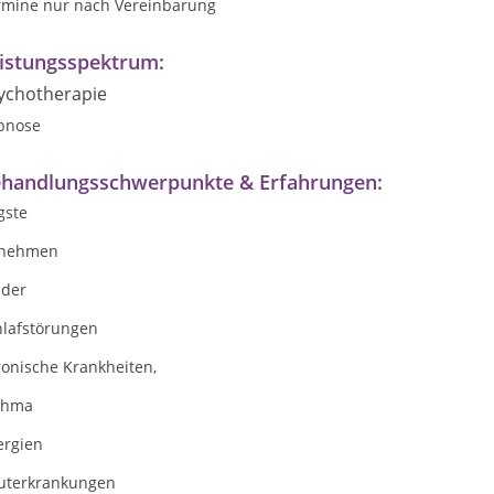
rmine nur nach Vereinbarung
istungsspektrum:
ychotherapie
pnose
handlungsschwerpunkte & Erfahrungen:
gste
nehmen
nder
hlafstörungen
ronische Krankheiten,
thma
ergien
uterkrankungen