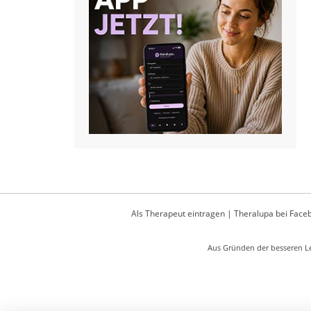
Als Therapeut eintragen
|
Theralupa bei Face
Aus Gründen der besseren Le