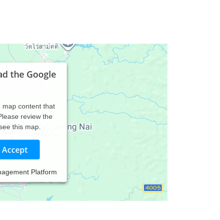
ad the Google
d map content that
 Please review the
 see this map.
Accept
nagement Platform