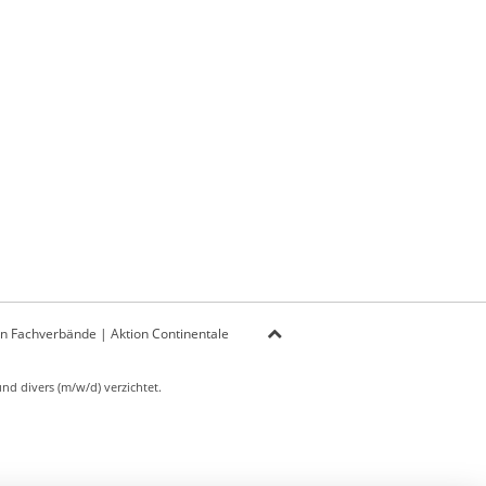
on Fachverbände
|
Aktion Continentale
d divers (m/w/d) verzichtet.