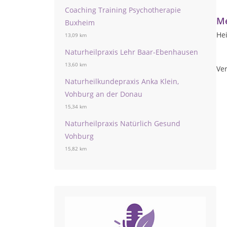
Coaching Training Psychotherapie
Me
Buxheim
Hei
13,09 km
Naturheilpraxis Lehr Baar-Ebenhausen
13,60 km
Ver
Naturheilkundepraxis Anka Klein,
Vohburg an der Donau
15,34 km
Naturheilpraxis Natürlich Gesund
Vohburg
15,82 km