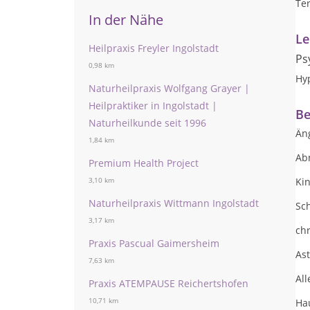
Te
In der Nähe
Le
Heilpraxis Freyler Ingolstadt
Ps
0,98 km
Hy
Naturheilpraxis Wolfgang Grayer |
Heilpraktiker in Ingolstadt |
Be
Naturheilkunde seit 1996
Än
1,84 km
Ab
Premium Health Project
Ki
3,10 km
Naturheilpraxis Wittmann Ingolstadt
Sc
3,17 km
ch
Praxis Pascual Gaimersheim
As
7,63 km
All
Praxis ATEMPAUSE Reichertshofen
10,71 km
Ha