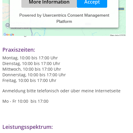
More Information
Accept
Powered by
Usercentrics Consent Management
Platform
Möchten Sie auch von Innen strahlen, sich leicht fühlen,
energiegeladen in den Tag gehen...dann lassen Sie sich eine
Stunde lang entführen in die Welt des Shiatsu
Praxiszeiten:
Montag, 10:00 bis 17:00 Uhr
Dienstag, 10:00 bis 17:00 Uhr
Mittwoch, 10:00 bis 17:00 Uhr
Donnerstag, 10:00 bis 17:00 Uhr
Freitag, 10:00 bis 17:00 Uhr
Anmeldung bitte telefonisch oder über meine Internetseite
Mo - Fr 10:00 bis 17:00
Leistungsspektrum: