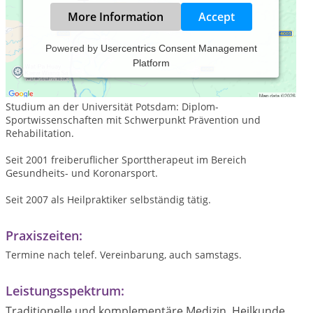
More Information
Accept
Powered by
Usercentrics Consent Management
Platform
*17. Sept. 1976 in Berlin
verheiratet, zwei Kinder
Studium an der Universität Potsdam: Diplom-
Sportwissenschaften mit Schwerpunkt Prävention und
Rehabilitation.
Seit 2001 freiberuflicher Sporttherapeut im Bereich
Gesundheits- und Koronarsport.
Seit 2007 als Heilpraktiker selbständig tätig.
Praxiszeiten:
Termine nach telef. Vereinbarung, auch samstags.
Leistungsspektrum:
Traditionelle und komplementäre Medizin, Heilkunde