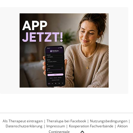
Als Therapeut eintragen
|
Theralupa bei Facebook
|
Nutzungsbedingungen
|
Datenschutzerklärung
|
Impressum
|
Kooperation Fachverbände
|
Aktion
Continentale