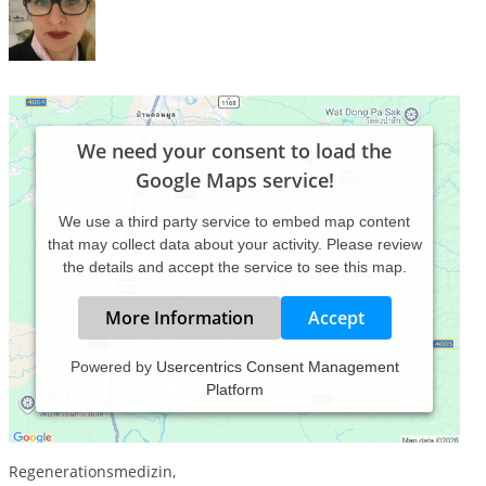
We need your consent to load the
Google Maps service!
We use a third party service to embed map content
that may collect data about your activity. Please review
the details and accept the service to see this map.
More Information
Accept
Powered by
Usercentrics Consent Management
Platform
Naturheilkundliche Gemeinschaftspraxis
für Psychosamatik, chronische Erkrankungen und
Regenerationsmedizin,