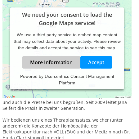
We need your consent to load the
Google Maps service!
We use a third party service to embed map content
that may collect data about your activity. Please review
the details and accept the service to see this map.
More Information
Accept
Powered by
Usercentrics Consent Management
Platform
Die Behandlung lang andauernder, chronischer Krankheiten
ist seit 1989 die Hauptaufgabe bei enMedica. Seitdem
durften wir mehr als 4.000 Menschen aus der ganzen Welt
und auch die Presse bei uns begrüßen. Seit 2009 leitet Jana
Seifert die Praxis in zweiter Generation.
Wir bedienen uns eines Therapieansatzes, welcher (unter
anderem) die Konzepte der Homöopathie, der
Elektroakupunktur nach VOLL (EAV) und der Medizin nach Dr.
Hulda Clark sinnvoll integriert.