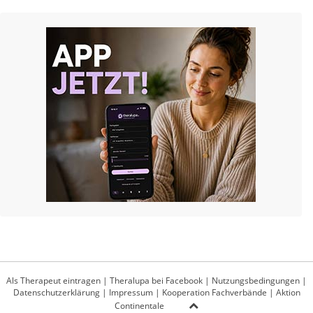
Als Therapeut eintragen
|
Theralupa bei Facebook
|
Nutzungsbedingungen
|
Datenschutzerklärung
|
Impressum
|
Kooperation Fachverbände
|
Aktion
Continentale