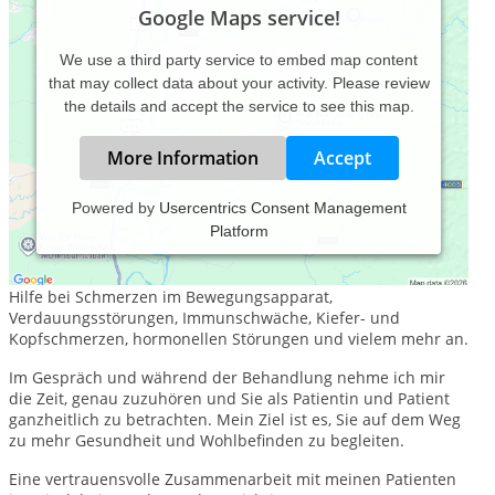
Google Maps service!
We use a third party service to embed map content
that may collect data about your activity. Please review
the details and accept the service to see this map.
More Information
Accept
Powered by
Usercentrics Consent Management
Platform
Liebe Besucherin, lieber Besucher,
ich bin Heilpraktikerin in Mühldorf und biete in meiner Praxis
Hilfe bei Schmerzen im Bewegungsapparat,
Verdauungsstörungen, Immunschwäche, Kiefer- und
Kopfschmerzen, hormonellen Störungen und vielem mehr an.
Im Gespräch und während der Behandlung nehme ich mir
die Zeit, genau zuzuhören und Sie als Patientin und Patient
ganzheitlich zu betrachten. Mein Ziel ist es, Sie auf dem Weg
zu mehr Gesundheit und Wohlbefinden zu begleiten.
Eine vertrauensvolle Zusammenarbeit mit meinen Patienten