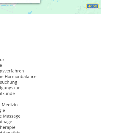
ur
e
ngsverfahren
che Hormonbalance
rsuchung
igungskur
ilkunde
d Medizin
gie
he Massage
ainage
herapie
driopathie