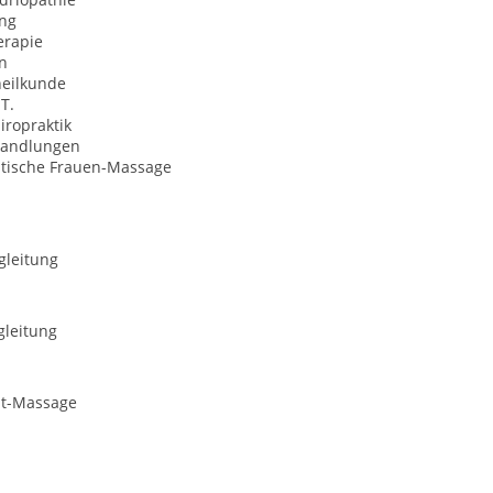
ng
erapie
n
heilkunde
 T.
iropraktik
handlungen
tische Frauen-Massage
gleitung
gleitung
it-Massage