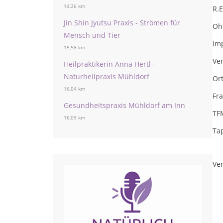
14,36 km
R.E
Jin Shin Jyutsu Praxis - Strömen für
Oh
Mensch und Tier
Im
15,58 km
Ve
Heilpraktikerin Anna Hertl -
Naturheilpraxis Mühldorf
Or
16,04 km
Fr
Gesundheitspraxis Mühldorf am Inn
TF
16,09 km
Ta
Ver