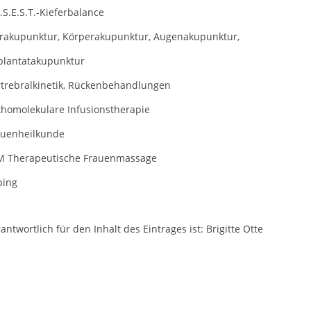
.S.E.S.T.-Kieferbalance
rakupunktur, Körperakupunktur, Augenakupunktur,
plantatakupunktur
rtrebralkinetik, Rückenbehandlungen
thomolekulare Infusionstherapie
auenheilkunde
M Therapeutische Frauenmassage
ping
antwortlich für den Inhalt des Eintrages ist: Brigitte Otte