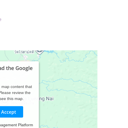
e
ad the Google
d map content that
 Please review the
 see this map.
Accept
nagement Platform