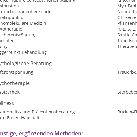
xibustion
Myo-Tapi
türliche Frauenheilkunde
Neuralth
rakupunktur
Ohrkerze
thomolekulare Medizin
Pflanzen
ytotherapie
R. E. S. E.
ucherentwöhnung
Sanfte Ch
hröpfen
Tape-Be
ping
Therapeu
iggerpunkt-Behandlung
ychologische Beratung
eferentspannung
Trauerbe
ychotherapie
spizarbeit
Sterbebe
llness
sundheits- und Präventionsberatung
Rücken-F
ure-Basen-Haushalt
nstige, ergänzenden Methoden: