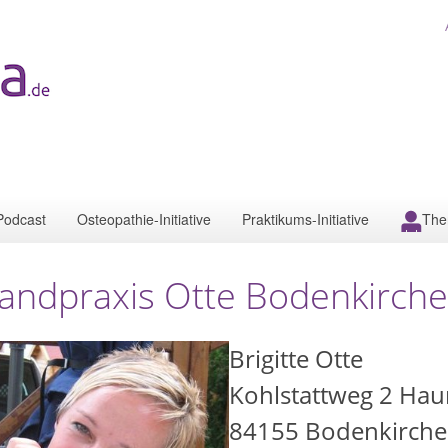
Podcast
Osteopathie-Initiative
Praktikums-Initiative
The
andpraxis Otte Bodenkirch
Brigitte Otte
Kohlstattweg 2 Hau
84155
Bodenkirch