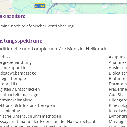
ndpraxis für Naturheilkunde und Ästhetik
axiszeiten:
rmine nach telefonischer Vereinbarung.
istungsspektrum:
aditionelle und komplementäre Medizin, Heilkunde
erlass
Akupunkt
lergiebehandlung
Anamnes
genakupunktur
Ausleitu
ndegewebsmassage
Biologis
tegeltherapie
Blutunte
ropraktik
Darmrein
giften / Entschlacken
Frauenhe
uchtbarkeitsmassage
Gua Sha
armineralanalyse
Hildegar
ektions- & Infusionstherapien
Kinesiolo
nesiotaping
Klassisc
inische Untersuchungsmethoden
Lymphdr
ssage mit manueller Extension der Halswirbelsäule
Massaget
dical Taping Concept / Kinesiotaping
Mitochon