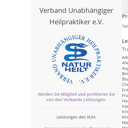
La
Verband Unabhängiger
Pr
Heilpraktiker e.V.
Te
Le
Tr
Ad
Al
Au
Bi
Blu
Chi
Ent
Werden Sie Mitglied und profitieren Sie
Fr
von den
Verbands-
Leistungen.
Ha
Inj
Ki
Leistungen des VUH:
Kl
Ma
Me