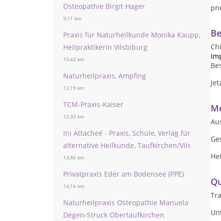
Osteopathie Birgit Hager
pn
9,11 km
Be
Praxis für Naturheilkunde Monika Kaupp,
Chi
Heilpraktikerin Vilsbiburg
Im
10,42 km
Be
Naturheilpraxis, Ampfing
Je
12,19 km
TCM-Praxis-Kaiser
Me
12,30 km
Aus
Ini Attacheé - Praxis, Schule, Verlag für
Ge
alternative Heilkunde, Taufkirchen/Vils
Hei
13,86 km
Privatpraxis Eder am Bodensee (PPE)
Qu
14,16 km
Tra
Naturheilpraxis Osteopathie Manuela
Un
Degen-Struck Obertaufkirchen