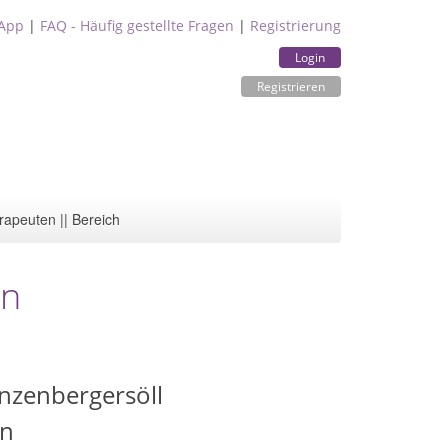
App
|
FAQ - Häufig gestellte Fragen
|
Registrierung
Login
Registrieren
rapeuten || Bereich
en
nzenbergersöll
en