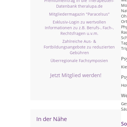
Premiumeintrag in die Therapeuten-
Mo
Datenbank theralupa.de
Na
Mitgliedermagazin "Paracelsus"
Oh
Or
Exklusiv-Login zu wertvollen
Ph
Informationen zu z.B. Berufs-, Fach-,
Ra
Rechtsfragen u.v.m.
Sc
Zahlreiche Aus- &
Ta
Fortbildungsangebote zu reduzierten
Tr
Gebühren
Ps
Überregionale Fachsymposien
Ki
Jetzt Mitglied werden!
Ps
Ho
We
Ge
Sä
In der Nähe
So