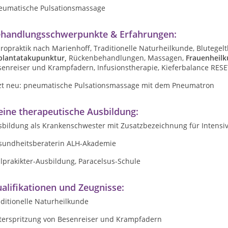
eumatische Pulsationsmassage
handlungsschwerpunkte & Erfahrungen:
ropraktik nach Marienhoff, Traditionelle Naturheilkunde, Blutege
plantatakupunktur,
Rückenbehandlungen, Massagen,
Frauenheil
senreiser und Krampfadern, Infusionstherapie, Kieferbalance RESE
tzt neu: pneumatische Pulsationsmassage mit dem Pneumatron
ine therapeutische Ausbildung:
bildung als Krankenschwester mit Zusatzbezeichnung für Intensiv-
sundheitsberaterin ALH-Akademie
lprakikter-Ausbildung, Paracelsus-Schule
alifikationen und Zeugnisse:
ditionelle Naturheilkunde
terspritzung von Besenreiser und Krampfadern