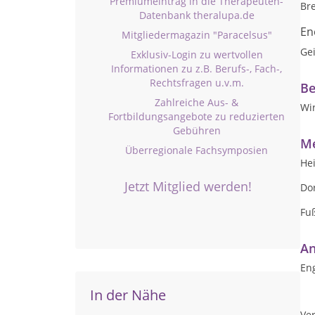
Premiumeintrag in die Therapeuten-
Br
Datenbank theralupa.de
En
Mitgliedermagazin "Paracelsus"
Gei
Exklusiv-Login zu wertvollen
Informationen zu z.B. Berufs-, Fach-,
Rechtsfragen u.v.m.
Be
Zahlreiche Aus- &
Wi
Fortbildungsangebote zu reduzierten
Gebühren
Me
Überregionale Fachsymposien
Hei
Jetzt Mitglied werden!
Do
Fu
An
Eng
In der Nähe
Ver