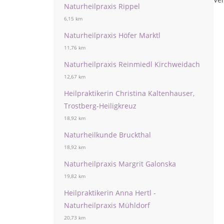
Naturheilpraxis Rippel
6,15 km
Naturheilpraxis Höfer Marktl
11,76 km
Naturheilpraxis Reinmiedl Kirchweidach
12,67 km
Heilpraktikerin Christina Kaltenhauser,
Trostberg-Heiligkreuz
18,92 km
Naturheilkunde Bruckthal
18,92 km
Naturheilpraxis Margrit Galonska
19,82 km
Heilpraktikerin Anna Hertl -
Naturheilpraxis Mühldorf
20,73 km