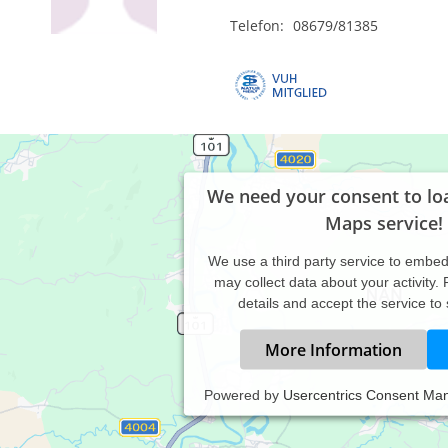
Telefon:
08679/81385
We need your consent to lo
Maps service!
We use a third party service to embe
may collect data about your activity.
details and accept the service to
More Information
Powered by
Usercentrics Consent Ma
zheitliche Praxis für Naturheilkunde und Energetische Körperarbe
 a. Craniosacraltherapie, Massagen, Pflanzenheilkunde und Yoga)