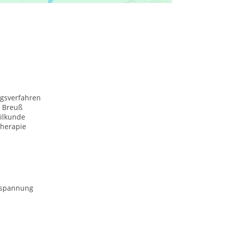
ngsverfahren
 Breuß
ilkunde
herapie
tspannung