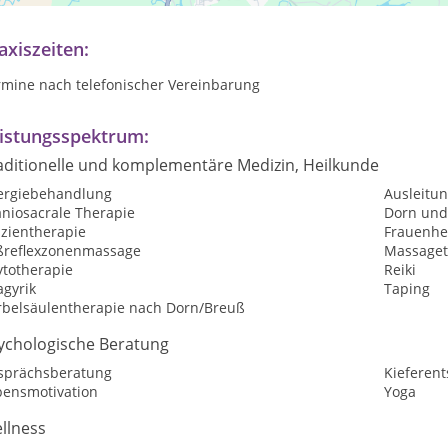
axiszeiten:
rmine nach telefonischer Vereinbarung
istungsspektrum:
aditionelle und komplementäre Medizin, Heilkunde
lergiebehandlung
Ausleitu
aniosacrale Therapie
Dorn und
szientherapie
Frauenhe
ßreflexzonenmassage
Massaget
ytotherapie
Reiki
agyrik
Taping
rbelsäulentherapie nach Dorn/Breuß
ychologische Beratung
sprächsberatung
Kieferen
bensmotivation
Yoga
llness