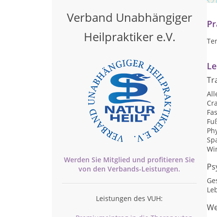
Verband Unabhängiger
Pr
Heilpraktiker e.V.
Te
Le
Tr
Al
Cr
Fa
Fu
Ph
Sp
Wi
Werden Sie Mitglied und profitieren Sie
Ps
von den
Verbands-
Leistungen.
Ge
Le
Leistungen des VUH:
We