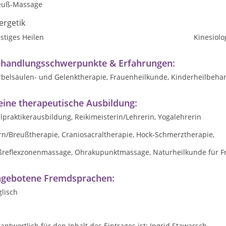
euß-Massage
ergetik
stiges Heilen
Kinesiolo
handlungsschwerpunkte & Erfahrungen:
rbelsäulen- und Gelenktherapie, Frauenheilkunde, Kinderheilbeha
ine therapeutische Ausbildung:
lpraktikerausbildung, Reikimeisterin/Lehrerin, Yogalehrerin
rn/Breußtherapie, Craniosacraltherapie, Hock-Schmerztherapie,
ßreflexzonenmassage, Ohrakupunktmassage, Naturheilkunde für F
gebotene Fremdsprachen:
lisch
antwortlich für den Inhalt des Eintrages ist: Ingrid Stawarsch