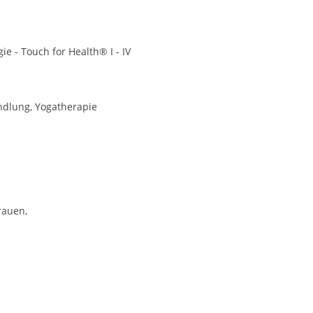
gie - Touch for Health® I - IV
ndlung, Yogatherapie
rauen,