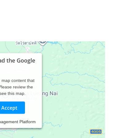
ad the Google
d map content that
 Please review the
 see this map.
Accept
nagement Platform
it