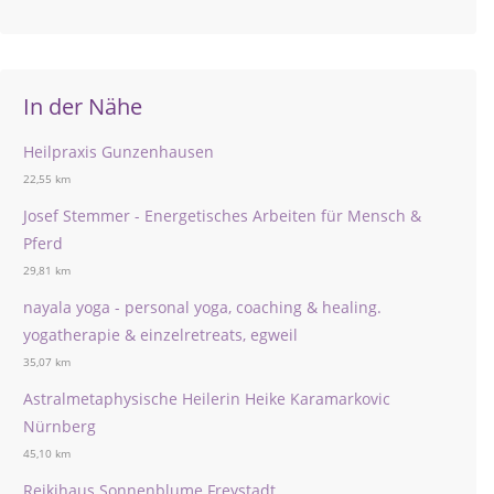
In der Nähe
Heilpraxis Gunzenhausen
22,55 km
Josef Stemmer - Energetisches Arbeiten für Mensch &
Pferd
29,81 km
nayala yoga - personal yoga, coaching & healing.
yogatherapie & einzelretreats, egweil
35,07 km
Astralmetaphysische Heilerin Heike Karamarkovic
Nürnberg
45,10 km
Reikihaus Sonnenblume Freystadt