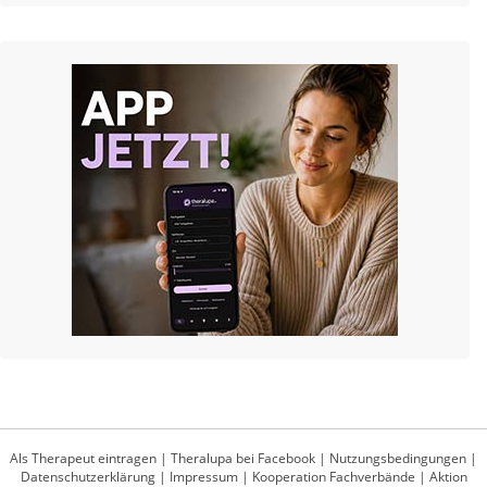
Als Therapeut eintragen
|
Theralupa bei Facebook
|
Nutzungsbedingungen
|
Datenschutzerklärung
|
Impressum
|
Kooperation Fachverbände
|
Aktion