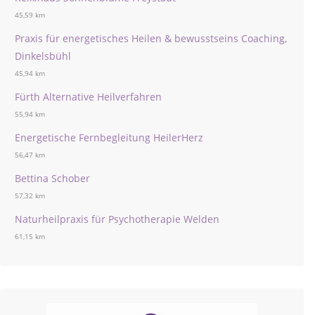
45,59 km
Praxis für energetisches Heilen & bewusstseins Coaching,
Dinkelsbühl
45,94 km
Fürth Alternative Heilverfahren
55,94 km
Energetische Fernbegleitung HeilerHerz
56,47 km
Bettina Schober
57,32 km
Naturheilpraxis für Psychotherapie Welden
61,15 km