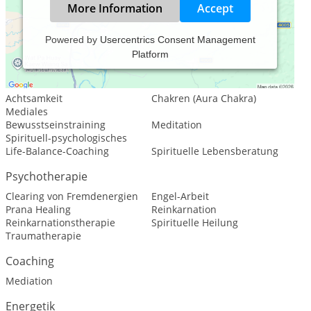
More Information
Accept
Powered by
Usercentrics Consent Management
Platform
Leistungsspektrum:
Psychologische Beratung
Achtsamkeit
Chakren (Aura Chakra)
Mediales
Bewusstseinstraining
Meditation
Spirituell-psychologisches
Life-Balance-Coaching
Spirituelle Lebensberatung
Psychotherapie
Clearing von Fremdenergien
Engel-Arbeit
Prana Healing
Reinkarnation
Reinkarnationstherapie
Spirituelle Heilung
Traumatherapie
Coaching
Mediation
Energetik