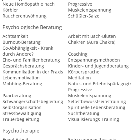
Neue Homöopathie nach
Progressive
Körbler
Muskelentspannung
Raucherentwöhnung
Schüßler-Salze
Psychologische Beratung
Achtsamkeit
Arbeit mit Bach-Blüten
Burnout-Beratung
Chakren (Aura Chakra)
Co-Abhängigkeit - Krank
durch Andere?
Coaching
Ehe- und Familienberatung
Entspannungsmethoden
Gesprächsberatung
Kinder- und Jugendberatung
Kommunikation in der Praxis
Körpersprache
Lebensmotivation
Meditation
Mobbing-Beratung
Natur- und Erlebnispädagogik
Progressive
Paarberatung
Muskelentspannung
Schwangerschaftsbegleitung
Selbstbewusstseinstraining
Selbstorganisation
Spirituelle Lebensberatung
Stressbewältigung
Suchtberatung
Trauerbegleitung
Visualisierungs-Training
Psychotherapie
Engel-Arbeit
Entspannungstherapie