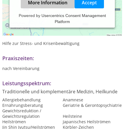
More Information
Accept
Powered by
Usercentrics Consent Management
Platform
Chelation - energetische Behandlung und geistiges Heilen
psychotherapeutisches Gespräch
Hilfe zur Stress- und Krisenbewältigung
Praxiszeiten:
nach Vereinbarung
Leistungsspektrum:
Traditionelle und komplementäre Medizin, Heilkunde
Allergiebehandlung
Anamnese
Ernährungsberatung
Geriatrie & Gerontopsychiatrie
Gewichtsreduktion /
Gewichtsregulation
Heilsteine
Heilströmen
Japanisches Heilströmen
Jin Shin Jyutsu/Heilströmen
Körbler-Zeichen