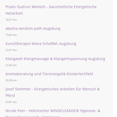
Praxis Gudrun Wieloch - Ganzheitliche Energetische
Heilarbeit
18,37 km
akasha-wisdom-path-Augsburg
19,83 km
Kunsttherapie Mona Schafitel, Augsburg
22,07 km
Klangwelt Klangmassage & Klangentspannung Augsburg
23,90 km
Aromaberatung und Tierenergetik Klosterlechfeld
35,98 km
Josef Stemmer - Energetisches Arbeiten für Mensch &
Pferd
53,87 km
Nicole Peer - Holistischer MINDCLEANSE®️ Hypnose- &