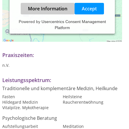
More Information
Accept
Powered by
Usercentrics Consent Management
Platform
Meine Bereiche sind schamanische Lebensberatung,
Geistheilung, Energiearbeit, Tierkommunikation und vieles
mehr.
Praxiszeiten:
n.V.
Leistungsspektrum:
Traditionelle und komplementäre Medizin, Heilkunde
Fasten
Heilsteine
Hildegard Medizin
Raucherentwöhnung
Vitalpilze. Mykotherapie
Psychologische Beratung
Aufstellungsarbeit
Meditation