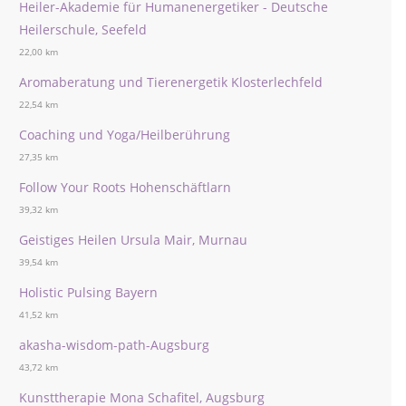
Heiler-Akademie für Humanenergetiker - Deutsche
Heilerschule, Seefeld
22,00 km
Aromaberatung und Tierenergetik Klosterlechfeld
22,54 km
Coaching und Yoga/Heilberührung
27,35 km
Follow Your Roots Hohenschäftlarn
39,32 km
Geistiges Heilen Ursula Mair, Murnau
39,54 km
Holistic Pulsing Bayern
41,52 km
akasha-wisdom-path-Augsburg
43,72 km
Kunsttherapie Mona Schafitel, Augsburg