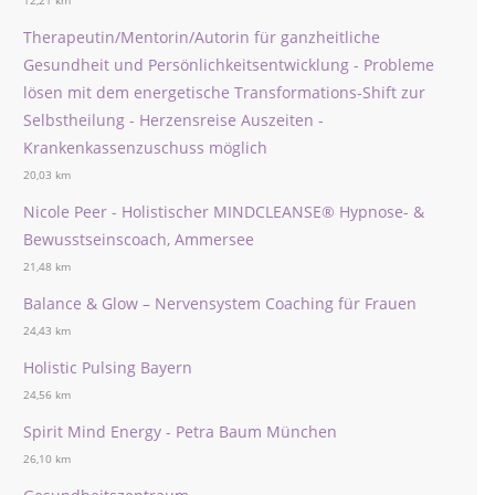
12,21 km
Therapeutin/Mentorin/Autorin für ganzheitliche
Gesundheit und Persönlichkeitsentwicklung - Probleme
lösen mit dem energetische Transformations-Shift zur
Selbstheilung - Herzensreise Auszeiten -
Krankenkassenzuschuss möglich
20,03 km
Nicole Peer - Holistischer MINDCLEANSE®️ Hypnose- &
Bewusstseinscoach, Ammersee
21,48 km
Balance & Glow – Nervensystem Coaching für Frauen
24,43 km
Holistic Pulsing Bayern
24,56 km
Spirit Mind Energy - Petra Baum München
26,10 km