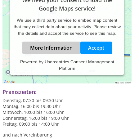
We need your consent to load the
Google Maps service!
We use a third party service to embed map content
that may collect data about your activity. Please review
the details and accept the service to see this map.
More Information
Accept
Powered by
Usercentrics Consent Management
Platform
Coaching, Yoga und Meditation/Heilberührung online und in
Präsenztermine
Praxiszeiten:
Dienstag, 07:30 bis 09:30 Uhr
Montag, 16:00 bis 19:30 Uhr
Mittwoch, 10:00 bis 16:00 Uhr
Donnerstag, 16:00 bis 19:00 Uhr
Freitag, 09:00 bis 14:00 Uhr
und nach Vereinbarung