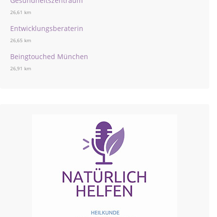
Gesundheitszentraum
26,61 km
Entwicklungsberaterin
26,65 km
Beingtouched München
26,91 km