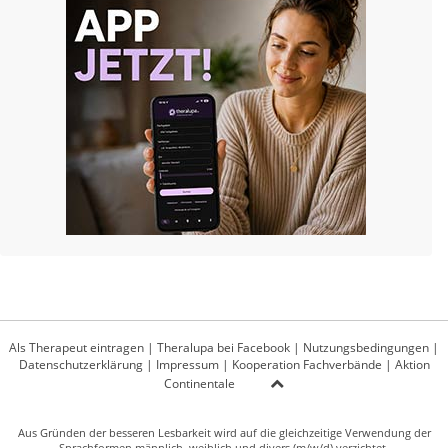
Als Therapeut eintragen
|
Theralupa bei Facebook
|
Nutzungsbedingungen
|
Datenschutzerklärung
|
Impressum
|
Kooperation Fachverbände
|
Aktion
Continentale
Aus Gründen der besseren Lesbarkeit wird auf die gleichzeitige Verwendung der
Sprachformen männlich, weiblich und divers (m/w/d) verzichtet.