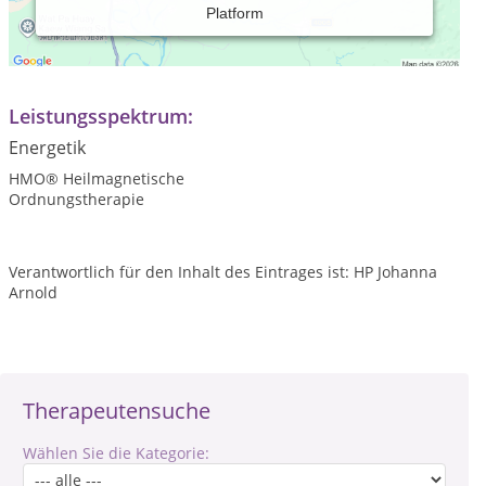
Platform
Mitglied im FACHVERBAND HEILMAGNETISCHE
ORDNUNGSTHERAPIE
www.fho.world
Leistungsspektrum:
Energetik
HMO® Heilmagnetische
Ordnungstherapie
Verantwortlich für den Inhalt des Eintrages ist: HP Johanna
Arnold
Therapeutensuche
Wählen Sie die Kategorie: