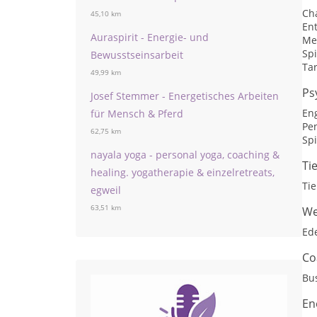
Ch
45,10 km
En
Auraspirit - Energie- und
Me
Spi
Bewusstseinsarbeit
Ta
49,99 km
Ps
Josef Stemmer - Energetisches Arbeiten
Eng
für Mensch & Pferd
Pe
62,75 km
Spi
nayala yoga - personal yoga, coaching &
Ti
healing. yogatherapie & einzelretreats,
Ti
egweil
63,51 km
We
Ed
Co
Bu
En