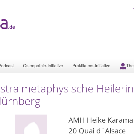
Podcast
Osteopathie-Initiative
Praktikums-Initiative
The
stralmetaphysische Heileri
ürnberg
AMH Heike Karamar
20 Quai d`Alsace