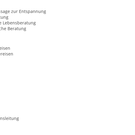
sage zur Entspannung
tung
le Lebensberatung
sche Beratung
eisen
ereisen
nsleitung