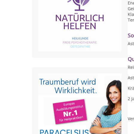
En
Gei
Kl
Ten
So
As
Qu
Rei
As
Kr
2 
Ver