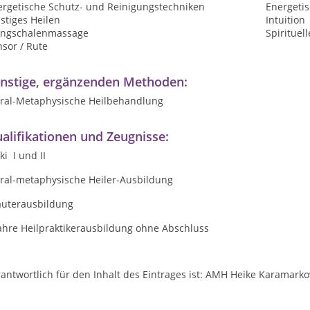
ergetische Schutz- und Reinigungstechniken
Energetis
stiges Heilen
Intuition
angschalenmassage
Spirituel
sor / Rute
nstige, ergänzenden Methoden:
tral-Metaphysische Heilbehandlung
alifikationen und Zeugnisse:
ki I und II
tral-metaphysische Heiler-Ausbildung
äuterausbildung
Jahre Heilpraktikerausbildung ohne Abschluss
antwortlich für den Inhalt des Eintrages ist: AMH Heike Karamarko