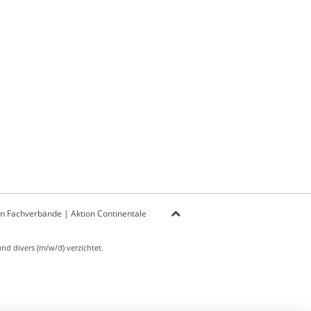
on Fachverbände
|
Aktion Continentale
d divers (m/w/d) verzichtet.