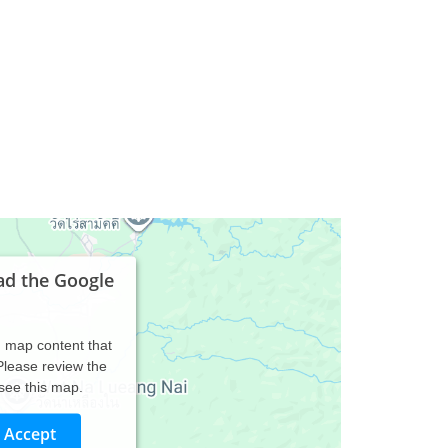
ad the Google
d map content that
 Please review the
 see this map.
Accept