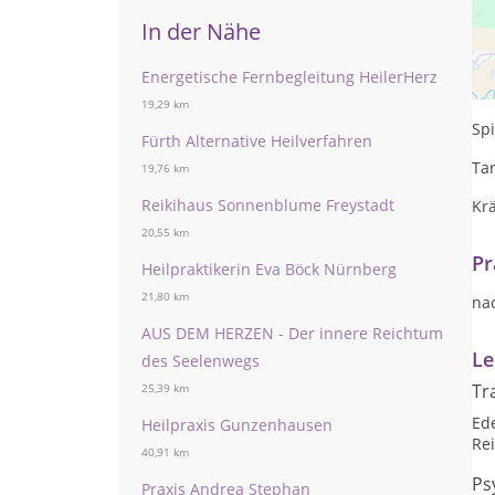
In der Nähe
Ge
Energetische Fernbegleitung HeilerHerz
En
19,29 km
Sp
Fürth Alternative Heilverfahren
Ta
19,76 km
Reikihaus Sonnenblume Freystadt
Kr
20,55 km
Pr
Heilpraktikerin Eva Böck Nürnberg
21,80 km
na
AUS DEM HERZEN - Der innere Reichtum
Le
des Seelenwegs
Tr
25,39 km
Ed
Heilpraxis Gunzenhausen
Rei
40,91 km
Ps
Praxis Andrea Stephan