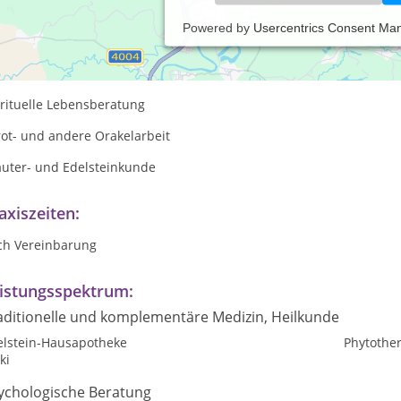
Powered by
Usercentrics Consent Ma
istiges Heilen/AMH
gel-Therapie
irituelle Lebensberatung
rot- und andere Orakelarbeit
äuter- und Edelsteinkunde
axiszeiten:
ch Vereinbarung
istungsspektrum:
aditionelle und komplementäre Medizin, Heilkunde
elstein-Hausapotheke
Phytothe
ki
ychologische Beratung