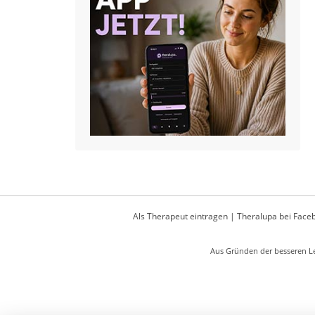
Als Therapeut eintragen
|
Theralupa bei Face
Aus Gründen der besseren Le