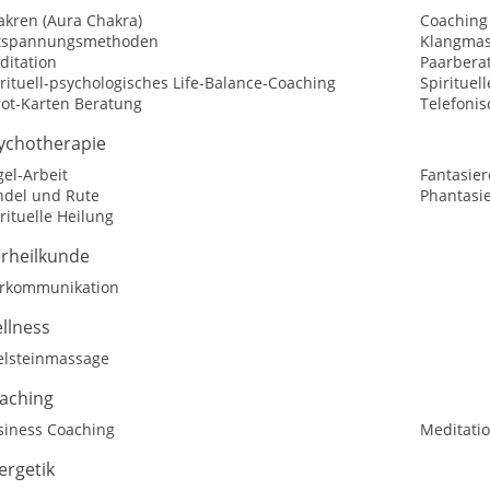
akren (Aura Chakra)
Coaching
tspannungsmethoden
Klangmas
ditation
Paarbera
rituell-psychologisches Life-Balance-Coaching
Spirituel
rot-Karten Beratung
Telefoni
ychotherapie
el-Arbeit
Fantasier
ndel und Rute
Phantasi
rituelle Heilung
erheilkunde
erkommunikation
llness
elsteinmassage
aching
siness Coaching
Meditatio
ergetik