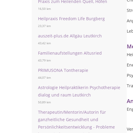
Praxis zum Heilenden Quell, Höfen
16,50 km
St
Heilpraxis Freedom Life Burgberg
An
23,37 km
Leb
auszeit-plus.de Allgäu Leutkirch
43,42 km
Me
Familienaufstellungen Altusried
Hei
43,79 km
En
PRIMUSONA Tontherapie
Ps
44,07 km
Tr
Astrologie Heilpraktikerin Psychotherapie
dialog und raum Leutkirch
An
50,89 km
Eng
Therapeutin/Mentorin/Autorin für
ganzheitliche Gesundheit und
Persönlichkeitsentwicklung - Probleme
Ver