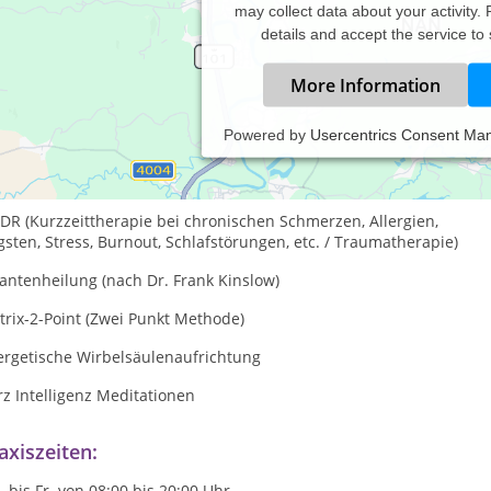
may collect data about your activity.
details and accept the service to
More Information
Powered by
Usercentrics Consent Ma
ergetische Therapien:
otionale Balance Techniken
DR (Kurzzeittherapie bei chronischen Schmerzen, Allergien,
sten, Stress, Burnout, Schlafstörungen, etc. / Traumatherapie)
antenheilung (nach Dr. Frank Kinslow)
rix-2-Point (Zwei Punkt Methode)
ergetische Wirbelsäulenaufrichtung
z Intelligenz Meditationen
axiszeiten:
 bis Fr. von 08:00 bis 20:00 Uhr