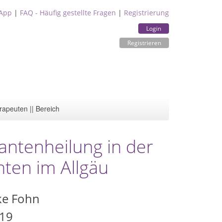
App
|
FAQ - Häufig gestellte Fragen
|
Registrierung
Login
Registrieren
rapeuten || Bereich
antenheilung in der
onten im Allgäu
ike Fohn
 19