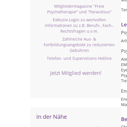
Mitgliedermagazine "Freie
Te
Psychotherapie" und "Paracelsus"
Exklusiv-Login zu wertvollen
Le
Informationen zu z.B. Berufs-, Fach-,
Rechtsfragen u.v.m.
Ps
Zahlreiche Aus- &
Arb
Fortbildungsangebote zu reduzierten
Gebühren
Ps
Telefon- und Supervisions-Hotline
At
EM
Ey
Jetzt Mitglied werden!
Ps
Ti
En
En
Ma
In der Nähe
Be
Ch