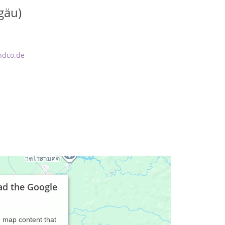
gäu)
ndco.de
ad the Google
d map content that