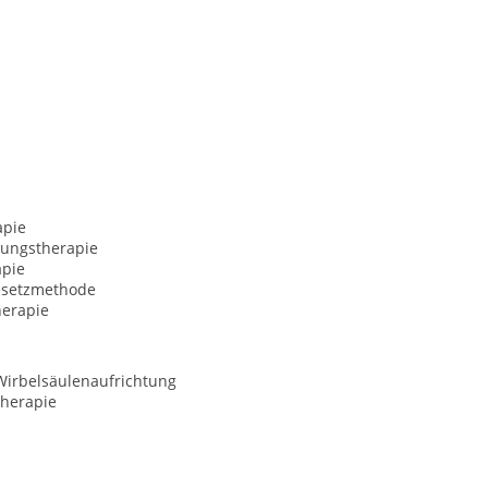
apie
ungstherapie
apie
esetzmethode
erapie
Wirbelsäulenaufrichtung
herapie