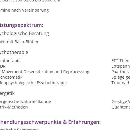
rmine nach Vereinbarung
istungsspektrum:
ychologische Beratung
eit mit Bach-Blüten
ychotherapie
emtherapie
EFT-Ther
DR
Entspann
e Movement Desensitization and Reprocessing
Paarther
ychosomatik
Spiegelg
efenpsychologische Psychotherapie
Traumath
ergetik
ergetische Naturheilkunde
Geistige 
trix-Methoden
Quantent
handlungsschwerpunkte & Erfahrungen:
ronische Schmerzen