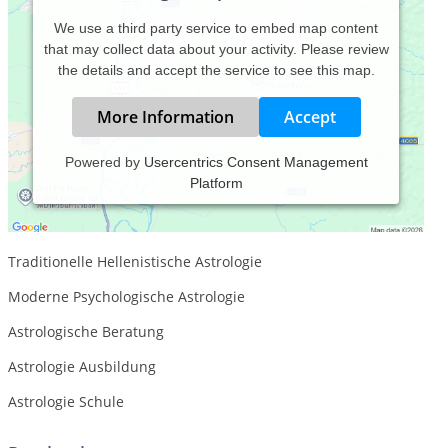
We use a third party service to embed map content
that may collect data about your activity. Please review
the details and accept the service to see this map.
More Information
Accept
Powered by
Usercentrics Consent Management
Platform
dalog und raum - Raum für Begegnungen, Raum für
Erkenntnisse, Raum für Gespräche - ein geschützter Raum
für dich
Traditionelle Hellenistische Astrologie
Moderne Psychologische Astrologie
Astrologische Beratung
Astrologie Ausbildung
Astrologie Schule