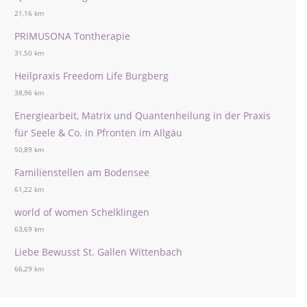
21,16 km
PRIMUSONA Tontherapie
31,50 km
Heilpraxis Freedom Life Burgberg
38,96 km
Energiearbeit, Matrix und Quantenheilung in der Praxis
für Seele & Co. in Pfronten im Allgäu
50,89 km
Familienstellen am Bodensee
61,22 km
world of women Schelklingen
63,69 km
Liebe Bewusst St. Gallen Wittenbach
66,29 km