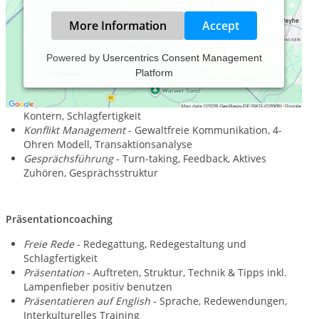
More Information
Accept
Powered by
Usercentrics Consent Management
Platform
Kommunikation
Argumentation
- Argumentationsypen, Umsetzung,
Kontern, Schlagfertigkeit
Konflikt Management
- Gewaltfreie Kommunikation, 4-
Ohren Modell, Transaktionsanalyse
Gesprächsführung
- Turn-taking, Feedback, Aktives
Zuhören, Gesprächsstruktur
Präsentationcoaching
Freie Rede
- Redegattung, Redegestaltung und
Schlagfertigkeit
Präsentation
- Auftreten, Struktur, Technik & Tipps inkl.
Lampenfieber positiv benutzen
Präsentatieren auf English
- Sprache, Redewendungen,
Interkulturelles Training