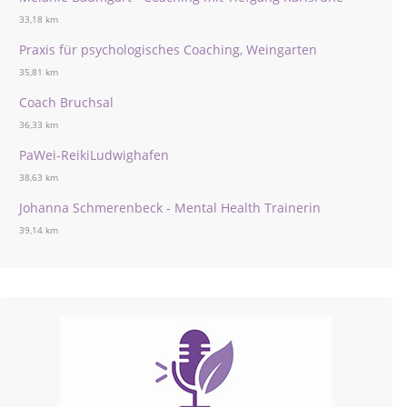
33,18 km
Praxis für psychologisches Coaching, Weingarten
35,81 km
Coach Bruchsal
36,33 km
PaWei-ReikiLudwighafen
38,63 km
Johanna Schmerenbeck - Mental Health Trainerin
39,14 km