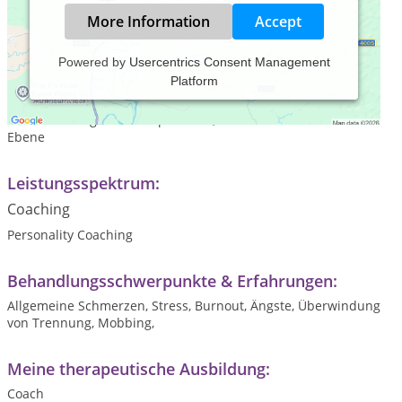
More Information
Accept
Powered by
Usercentrics Consent Management
Platform
Unsere Methode begleitet Sie bei Beziehungskonflikten, im
Berufs- und Privatleben, Stress, Ängsten jeglicher Art,
Einschränkungen auf körperlicher, emotionaler und mentaler
Ebene
Leistungsspektrum:
Coaching
Personality Coaching
Behandlungsschwerpunkte & Erfahrungen:
Allgemeine Schmerzen, Stress, Burnout, Ängste, Überwindung
von Trennung, Mobbing,
Meine therapeutische Ausbildung:
Coach