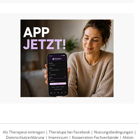
Als Therapeut eintragen
|
Theralupa bei Facebook
|
Nutzungsbedingungen
|
Datenschutzerklärung
|
Impressum
|
Kooperation Fachverbände
|
Aktion