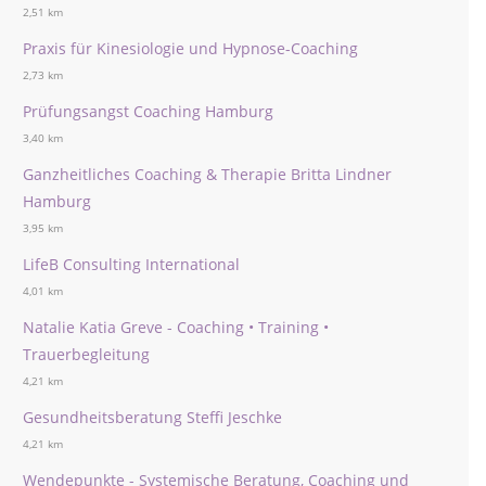
2,51 km
Praxis für Kinesiologie und Hypnose-Coaching
2,73 km
Prüfungsangst Coaching Hamburg
3,40 km
Ganzheitliches Coaching & Therapie Britta Lindner
Hamburg
3,95 km
LifeB Consulting International
4,01 km
Natalie Katia Greve - Coaching • Training •
Trauerbegleitung
4,21 km
Gesundheitsberatung Steffi Jeschke
4,21 km
Wendepunkte - Systemische Beratung, Coaching und