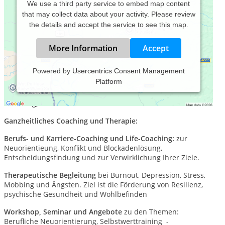
We use a third party service to embed map content
that may collect data about your activity. Please review
the details and accept the service to see this map.
More Information
Accept
Powered by
Usercentrics Consent Management
Platform
Coach und Heilpraktikerin für Psychotherapie. Für
Zufriedenheit im Beruf und Privatleben. Vor Ort in
Hamburg, online oder telefonisch
Ganzheitliches Coaching und Therapie:
Berufs- und Karriere-Coaching und Life-Coaching:
zur
Neuorientieung, Konflikt und Blockadenlösung,
Entscheidungsfindung und zur Verwirklichung Ihrer Ziele.
Therapeutische Begleitung
bei Burnout, Depression, Stress,
Mobbing und Ängsten. Ziel ist die Förderung von Resilienz,
psychische Gesundheit und Wohlbefinden
Workshop, Seminar und Angebote
zu den Themen:
Berufliche Neuorientierung, Selbstwerttraining -