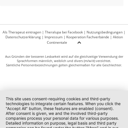
Als Therapeut eintragen
|
Theralupa bei Facebook
|
Nutzungsbedingungen
|
Datenschutzerklärung
|
Impressum
|
Kooperation Fachverbände
|
Aktion
Continentale
Aus Gründen der besseren Lesbarkeit wird auf die gleichzeitige Verwendung der
Sprachformen männlich, weiblich und divers (m/w/d) verzichtet.
Sämtliche Personenbezeichnungen gelten gleichermaßen für alle Geschlechter.
This site uses consent-requiring cookies and third-party
technologies to integrate certain features. When you click the
"Accept All" button, these features are enabled (consent).
After consent is given, we and the involved third-party
companies process your personal data for various purposes.
Detailed information on purpose, legal basis and third party
companies can be found under the button "More" and in our