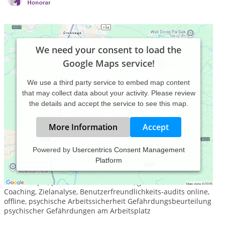
We need your consent to load the
Google Maps service!
We use a third party service to embed map content
that may collect data about your activity. Please review
the details and accept the service to see this map.
More Information
Accept
Powered by
Usercentrics Consent Management
Platform
Psychologische Beratung, Mediation, Konfliktmanagement,
Streitschlichtung, Trennungscoaching, Eheberatung,
Paartherapie, privates und berufliches, geschäftliches
Coaching, Zielanalyse, Benutzerfreundlichkeits-audits online,
offline, psychische Arbeitssicherheit Gefährdungsbeurteilung
psychischer Gefährdungen am Arbeitsplatz