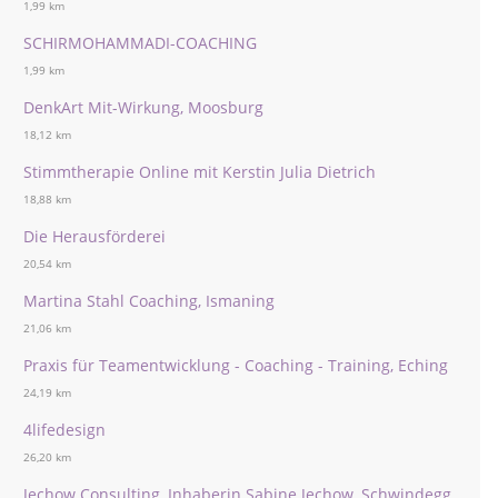
1,99 km
SCHIRMOHAMMADI-COACHING
1,99 km
DenkArt Mit-Wirkung, Moosburg
18,12 km
Stimmtherapie Online mit Kerstin Julia Dietrich
18,88 km
Die Herausförderei
20,54 km
Martina Stahl Coaching, Ismaning
21,06 km
Praxis für Teamentwicklung - Coaching - Training, Eching
24,19 km
4lifedesign
26,20 km
Jechow Consulting, Inhaberin Sabine Jechow, Schwindegg