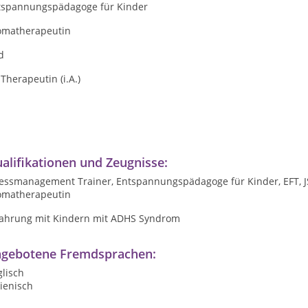
tspannungspädagoge für Kinder
omatherapeutin
d
Therapeutin (i.A.)
alifikationen und Zeugnisse:
essmanagement Trainer, Entspannungspädagoge für Kinder, EFT, JSJ
omatherapeutin
fahrung mit Kindern mit ADHS Syndrom
gebotene Fremdsprachen:
lisch
lienisch