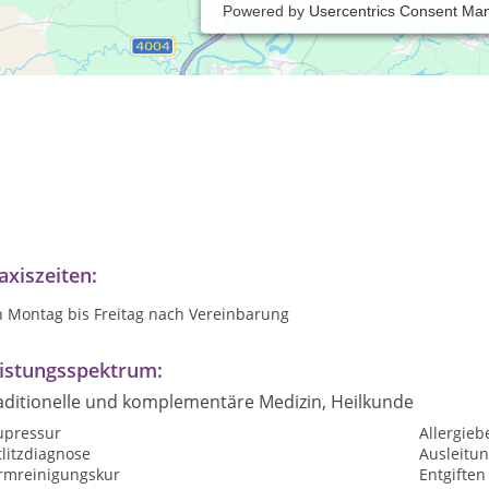
Powered by
Usercentrics Consent Ma
lness Trainerin
axiszeiten:
n Montag bis Freitag nach Vereinbarung
istungsspektrum:
aditionelle und komplementäre Medizin, Heilkunde
upressur
Allergie
litzdiagnose
Ausleitu
rmreinigungskur
Entgiften