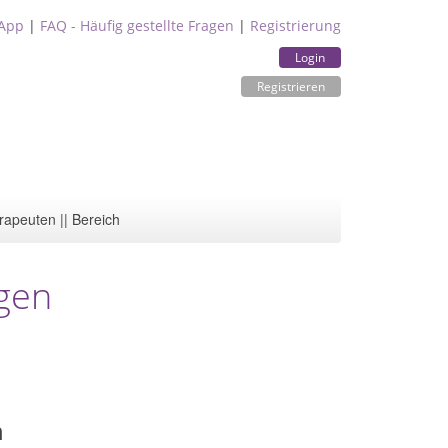
App
|
FAQ - Häufig gestellte Fragen
|
Registrierung
Login
Registrieren
rapeuten || Bereich
ngen
n