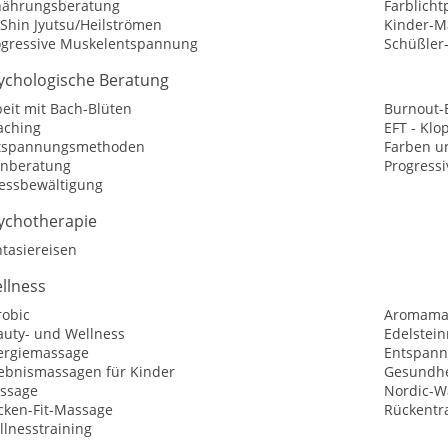
nährungsberatung
Farblicht
 Shin Jyutsu/Heilströmen
Kinder-M
ogressive Muskelentspannung
Schüßler
ychologische Beratung
eit mit Bach-Blüten
Burnout-
aching
EFT - Kl
tspannungsmethoden
Farben u
rnberatung
Progress
ressbewältigung
ychotherapie
tasiereisen
llness
robic
Aromama
auty- und Wellness
Edelstei
ergiemassage
Entspann
lebnismassagen für Kinder
Gesundhe
ssage
Nordic-W
cken-Fit-Massage
Rückentr
llnesstraining