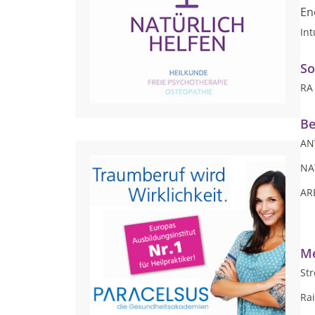
En
Int
So
RA
Be
AN
NA
AR
Me
St
Rai