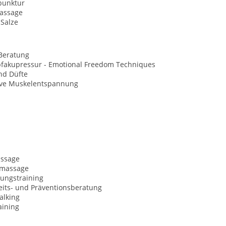
punktur
assage
-Salze
Beratung
opfakupressur - Emotional Freedom Techniques
nd Düfte
ive Muskelentspannung
ssage
nmassage
ungstraining
its- und Präventionsberatung
alking
aining