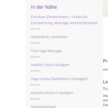
In der Nähe
Wel
Christian Zimmermann | Praxis für
Entspannung, Massage und Körperarbeit
0,01 km
Seelenkind, Leinfelden
2,28 km
Thai Yoga Massage
5,44 km
Pr
Healthy Touch Stuttgart
vo
6,74 km
Yoga Carola Dialemenos-Schwägerl
Le
8,31 km
Tr
Kräuterschule in Stuttgart
Ak
8,82 km
Ant
Da
Studio,Stuttgart