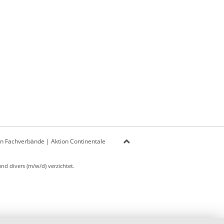
on Fachverbände
|
Aktion Continentale
d divers (m/w/d) verzichtet.