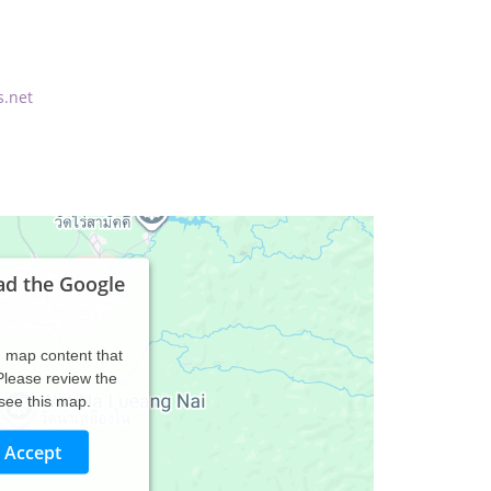
s.net
ad the Google
d map content that
 Please review the
 see this map.
Accept