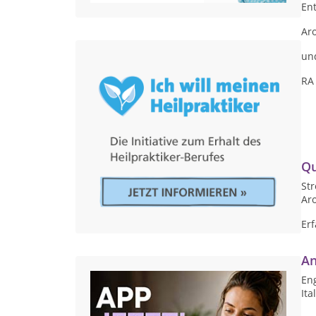
En
Ar
un
RA 
Qu
Str
Ar
Er
An
Eng
Ita