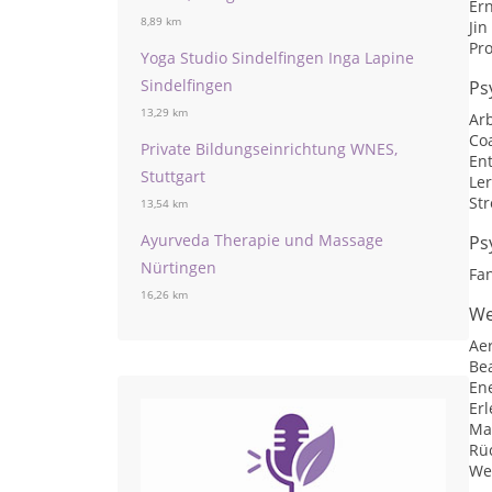
Er
8,89 km
Jin
Pr
Yoga Studio Sindelfingen Inga Lapine
Sindelfingen
Ps
13,29 km
Arb
Co
Private Bildungseinrichtung WNES,
En
Stuttgart
Le
St
13,54 km
Ayurveda Therapie und Massage
Ps
Nürtingen
Fan
16,26 km
We
Ae
Be
En
Er
Ma
Rü
We