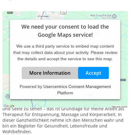
We need your consent to load the
Google Maps service!
We use a third party service to embed map content
that may collect data about your activity. Please review
the details and accept the service to see this map.
More Information
Accept
Powered by
Usercentrics Consent Management
Platform
Ganzheitlich.Körper.Geist.Seele.Heilen
Den Menschen als ganzheitliches Wesen aus Körper, Geist
und Seele zu sehen – das ist Grundlage für meine Arbeit als
Therapeut für Entspannung, Massage und Körperarbeit. In
dieser Ganzheitlichkeit nehme ich den Menschen wahr und
bin ein Begleiter für Gesundheit, Lebensfreude und
Wohlbefinden.