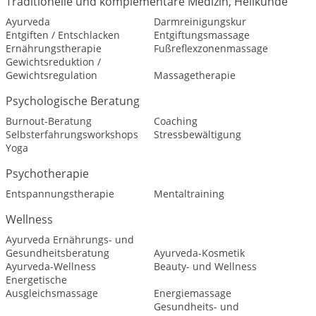
Traditionelle und komplementäre Medizin, Heilkunde
Ayurveda
Darmreinigungskur
Entgiften / Entschlacken
Entgiftungsmassage
Ernährungstherapie
Fußreflexzonenmassage
Gewichtsreduktion /
Gewichtsregulation
Massagetherapie
Psychologische Beratung
Burnout-Beratung
Coaching
Selbsterfahrungsworkshops
Stressbewältigung
Yoga
Psychotherapie
Entspannungstherapie
Mentaltraining
Wellness
Ayurveda Ernährungs- und
Gesundheitsberatung
Ayurveda-Kosmetik
Ayurveda-Wellness
Beauty- und Wellness
Energetische
Ausgleichsmassage
Energiemassage
Gesundheits- und