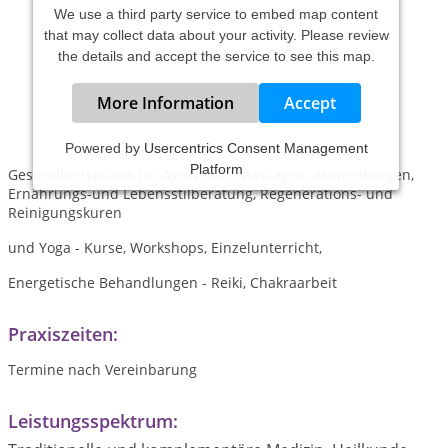
We use a third party service to embed map content
that may collect data about your activity. Please review
the details and accept the service to see this map.
More Information
Accept
Powered by
Usercentrics Consent Management
Platform
Gesundheitspraxis für Ayurveda - Massagen, Anwendungen,
Ernährungs-und Lebensstilberatung, Regenerations- und
Reinigungskuren
und Yoga - Kurse, Workshops, Einzelunterricht,
Energetische Behandlungen - Reiki, Chakraarbeit
Praxiszeiten:
Termine nach Vereinbarung
Leistungsspektrum: