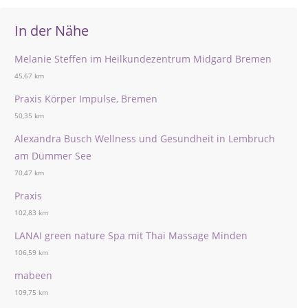
In der Nähe
Melanie Steffen im Heilkundezentrum Midgard Bremen
45,67 km
Praxis Körper Impulse, Bremen
50,35 km
Alexandra Busch Wellness und Gesundheit in Lembruch
am Dümmer See
70,47 km
Praxis
102,83 km
LANAI green nature Spa mit Thai Massage Minden
106,59 km
mabeen
109,75 km