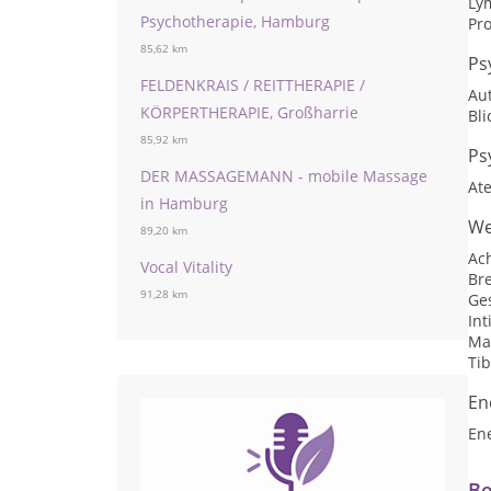
Ly
Psychotherapie, Hamburg
Pr
85,62 km
Ps
FELDENKRAIS / REITTHERAPIE /
Au
KÖRPERTHERAPIE, Großharrie
Bl
85,92 km
Ps
DER MASSAGEMANN - mobile Massage
At
in Hamburg
We
89,20 km
Ac
Vocal Vitality
Br
91,28 km
Ge
In
Ma
Ti
En
En
Be