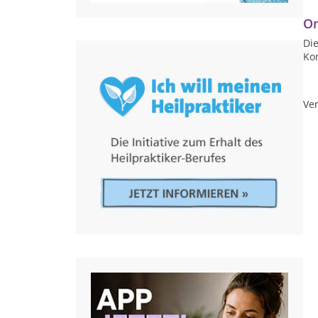
On
Die
Ko
Ver