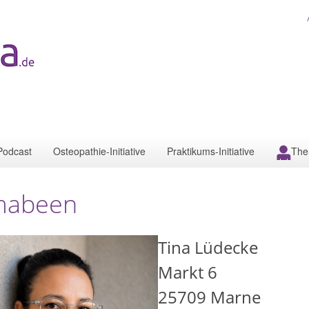
Podcast
Osteopathie-Initiative
Praktikums-Initiative
The
mabeen
Tina Lüdecke
Markt 6
25709
Marne