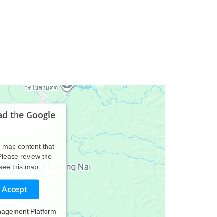
ad the Google
d map content that
 Please review the
 see this map.
Accept
nagement Platform