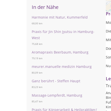
Si
In der Nähe
Pr
Harmonie mit Natur, Kummerfeld
Mo
68,00 km
Die
Praxis für Jin Shin Jyutsu in Hamburg-
West
Mi
75,68 km
Don
Aromapraxis Beerbaum, Hamburg
Son
79,19 km
Nu
meurer.manuelle medizin Hamburg
80,09 km
Le
Ganz berührt - Steffen Haupt
Tr
83,23 km
An
Massage-Lempferdt, Hamburg
Bi
85,47 km
Fu
Ki
Praxis für Körperarbeit & Heilpraktiker/