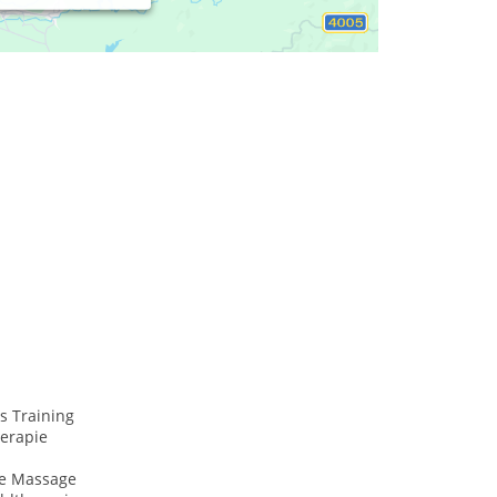
s Training
herapie
he Massage