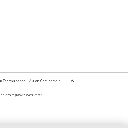
on Fachverbände
|
Aktion Continentale
d divers (m/w/d) verzichtet.