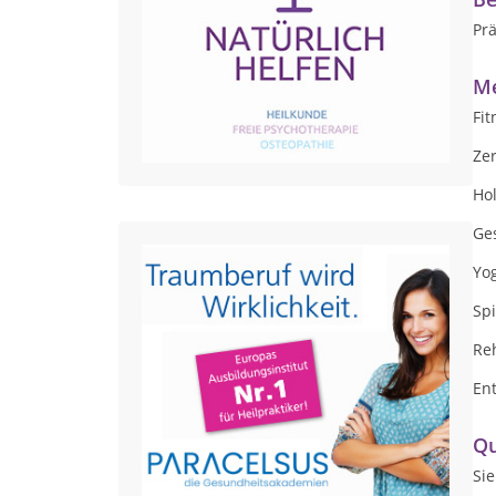
Pr
Me
Fit
Zer
Ho
Ges
Yog
Spi
Reh
En
Qu
Si