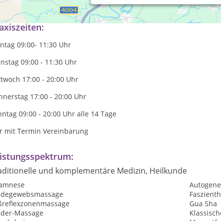
ehe auf meiner Homepage www.mabeen.de
axiszeiten:
ntag 09:00- 11:30 Uhr
nstag 09:00 - 11:30 Uhr
ttwoch 17:00 - 20:00 Uhr
nerstag 17:00 - 20:00 Uhr
ntag 09:00 - 20:00 Uhr alle 14 Tage
r mit Termin Vereinbarung
istungsspektrum:
aditionelle und komplementäre Medizin, Heilkunde
amnese
Autogene
ndegewebsmassage
Faszient
ßreflexzonenmassage
Gua Sha
nder-Massage
Klassisc