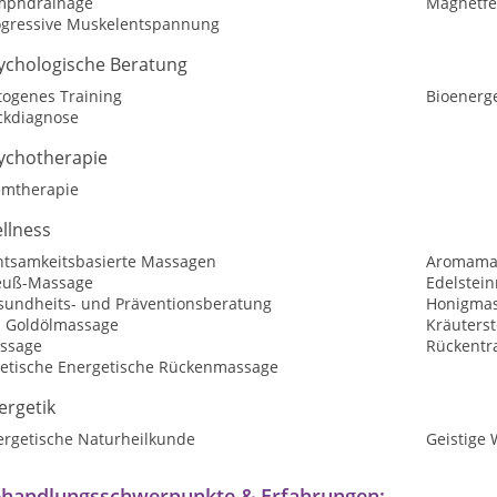
mphdrainage
Magnetfe
ogressive Muskelentspannung
ychologische Beratung
togenes Training
Bioenerg
ickdiagnose
ychotherapie
emtherapie
llness
htsamkeitsbasierte Massagen
Aromama
euß-Massage
Edelstei
sundheits- und Präventionsberatung
Honigma
ti Goldölmassage
Kräuters
ssage
Rückentr
betische Energetische Rückenmassage
ergetik
ergetische Naturheilkunde
Geistige 
handlungsschwerpunkte & Erfahrungen: