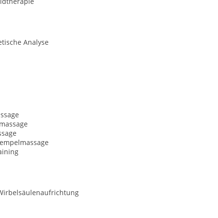
ldtherapie
etische Analyse
ssage
nmassage
ssage
tempelmassage
aining
Wirbelsäulenaufrichtung