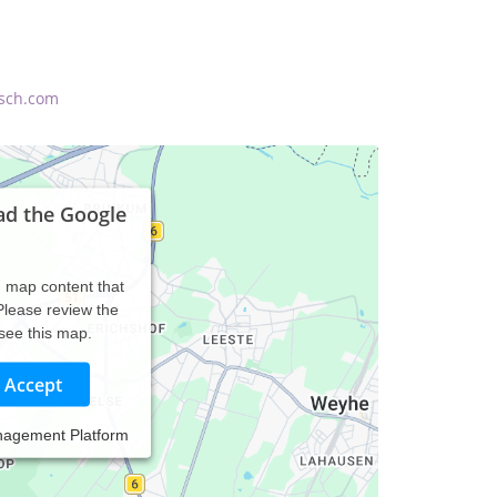
sch.com
ad the Google
d map content that
 Please review the
 see this map.
Accept
nagement Platform