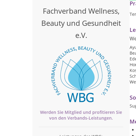
Pr
Fachverband Wellness,
Te
Beauty und Gesundheit
Le
e.V.
We
Ay
Be
Ed
Ho
Ko
Sc
We
So
Su
Werden Sie Mitglied und profitieren Sie
von den
Verbands-
Leistungen.
Me