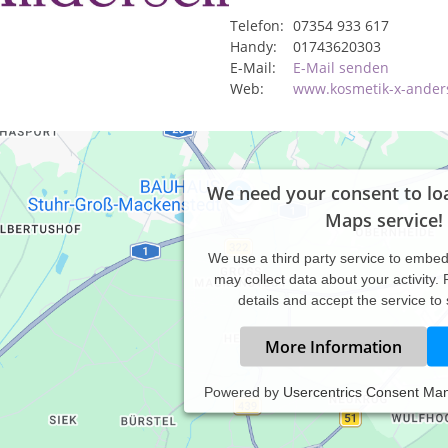
Telefon:
07354 933 617
Handy:
01743620303
E-Mail:
E-Mail senden
Web:
www.kosmetik-x-ander
We need your consent to lo
Maps service!
We use a third party service to embe
may collect data about your activity.
details and accept the service to
More Information
Powered by
Usercentrics Consent Ma
ssagen - Sugaring - Kosmetik - Ernährung