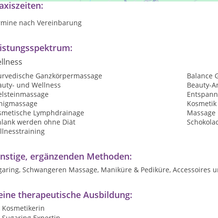
axiszeiten:
rmine nach Vereinbarung
istungsspektrum:
llness
urvedische Ganzkörpermassage
Balance 
auty- und Wellness
Beauty-A
elsteinmassage
Entspann
nigmassage
Kosmetik
smetische Lymphdrainage
Massage
hlank werden ohne Diät
Schokola
llnesstraining
nstige, ergänzenden Methoden:
garing, Schwangeren Massage, Maniküre & Pediküre, Accessoires 
ine therapeutische Ausbildung:
Kosmetikerin
Sugaring Expertin