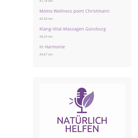
41,78 km
Momo Wellness point Christmann
42,34 km
Klang-Vital-Massagen Günzburg
44,24 km
In Harmonie
49,67 km