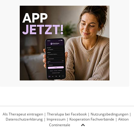
Als Therapeut eintragen
|
Theralupa bei Facebook
|
Nutzungsbedingungen
|
Datenschutzerklärung
|
Impressum
|
Kooperation Fachverbände
|
Aktion
Continentale