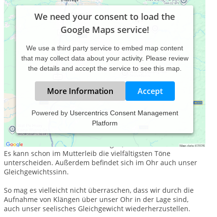
We need your consent to load the
Google Maps service!
We use a third party service to embed map content
that may collect data about your activity. Please review
the details and accept the service to see this map.
More Information
Accept
Powered by
Usercentrics Consent Management
Platform
NADA BRAHMA - DIE WELT IST KLANG
Unser Ohr ist das erste Sinnesorgan, das voll entwickelt ist.
Es kann schon im Mutterleib die vielfältigsten Töne
unterscheiden. Außerdem befindet sich im Ohr auch unser
Gleichgewichtssinn.
So mag es vielleicht nicht überraschen, dass wir durch die
Aufnahme von Klängen über unser Ohr in der Lage sind,
auch unser seelisches Gleichgewicht wiederherzustellen.