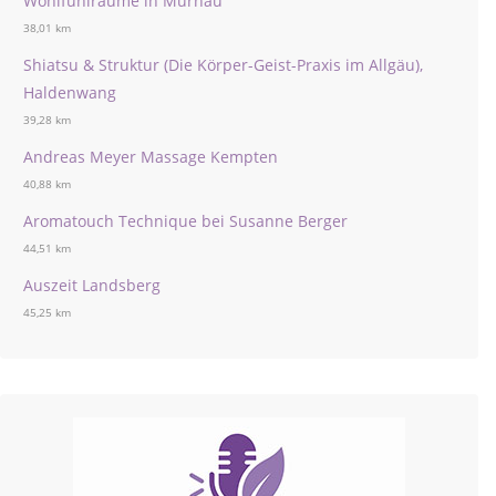
Wohlfühlräume in Murnau
38,01 km
Shiatsu & Struktur (Die Körper-Geist-Praxis im Allgäu),
Haldenwang
39,28 km
Andreas Meyer Massage Kempten
40,88 km
Aromatouch Technique bei Susanne Berger
44,51 km
Auszeit Landsberg
45,25 km