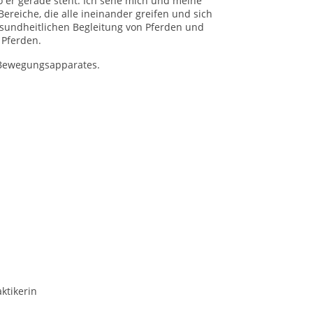
o er gerade steht. Ich sehe mich und meine
ereiche, die alle ineinander greifen und sich
esundheitlichen Begleitung von Pferden und
 Pferden.
 Bewegungsapparates.
ktikerin