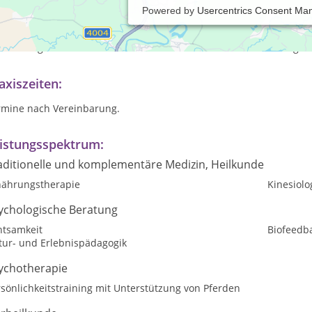
Powered by
Usercentrics Consent Ma
in Angebot umfasst sowohl Leistungen aus dem therapeutischen Be
rdetraining und pferdegestütztes Coaching/ Erlebnispädagogik mit 
trachtungsweise des Individuums und zielführende Entwicklung au
axiszeiten:
rmine nach Vereinbarung.
istungsspektrum:
aditionelle und komplementäre Medizin, Heilkunde
nährungstherapie
Kinesiolo
ychologische Beratung
htsamkeit
Biofeedb
tur- und Erlebnispädagogik
ychotherapie
sönlichkeitstraining mit Unterstützung von Pferden