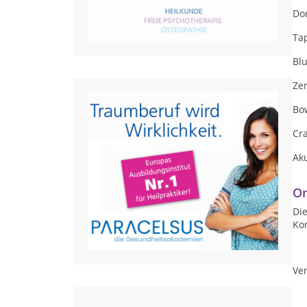
Do
Ta
Blu
Ze
Bo
Cr
Ak
On
Die
Ko
Ver