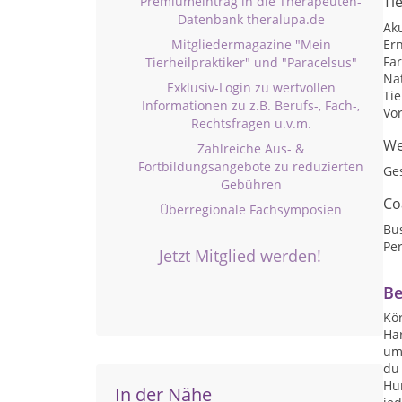
Ti
Premiumeintrag in die Therapeuten-
Datenbank theralupa.de
Ak
Mitgliedermagazine "Mein
Er
Far
Tierheilpraktiker" und "Paracelsus"
Nat
Exklusiv-Login zu wertvollen
Ti
Informationen zu z.B. Berufs-, Fach-,
Vo
Rechtsfragen u.v.m.
We
Zahlreiche Aus- &
Fortbildungsangebote zu reduzierten
Ge
Gebühren
Co
Überregionale Fachsymposien
Bu
Per
Jetzt Mitglied werden!
Be
Kör
Har
um
du
Hu
In der Nähe