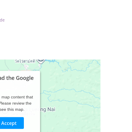
.de
ad the Google
d map content that
 Please review the
 see this map.
Accept