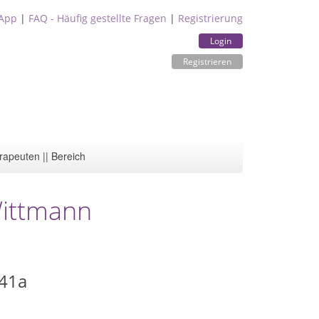
App
|
FAQ - Häufig gestellte Fragen
|
Registrierung
Login
Registrieren
rapeuten || Bereich
Wittmann
 41a