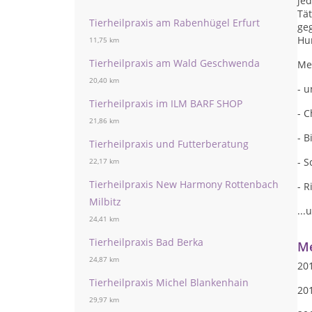
jed
Tät
Tierheilpraxis am Rabenhügel Erfurt
geg
Hu
11,75 km
Tierheilpraxis am Wald Geschwenda
Me
20,40 km
- u
Tierheilpraxis im ILM BARF SHOP
- 
21,86 km
- 
Tierheilpraxis und Futterberatung
- S
22,17 km
Tierheilpraxis New Harmony Rottenbach
- R
Milbitz
..
24,41 km
Tierheilpraxis Bad Berka
Me
24,87 km
20
Tierheilpraxis Michel Blankenhain
201
29,97 km