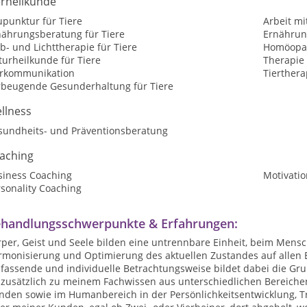
erheilkunde
upunktur für Tiere
Arbeit mi
nährungsberatung für Tiere
Ernährung
b- und Lichttherapie für Tiere
Homöopat
urheilkunde für Tiere
Therapie 
erkommunikation
Tierthera
rbeugende Gesunderhaltung für Tiere
llness
sundheits- und Präventionsberatung
aching
siness Coaching
Motivatio
sonality Coaching
handlungsschwerpunkte & Erfahrungen:
per, Geist und Seele bilden eine untrennbare Einheit, beim Mensc
monisierung und Optimierung des aktuellen Zustandes auf allen Eb
fassende und individuelle Betrachtungsweise bildet dabei die Gr
 zusätzlich zu meinem Fachwissen aus unterschiedlichen Bereiche
nden sowie im Humanbereich in der Persönlichkeitsentwicklung, T