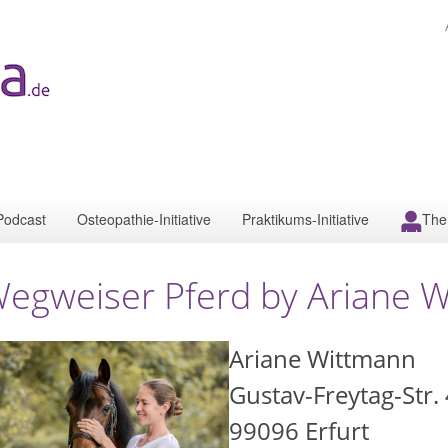
Podcast
Osteopathie-Initiative
Praktikums-Initiative
The
egweiser Pferd by Ariane 
Ariane Wittmann
Gustav-Freytag-Str.
99096
Erfurt