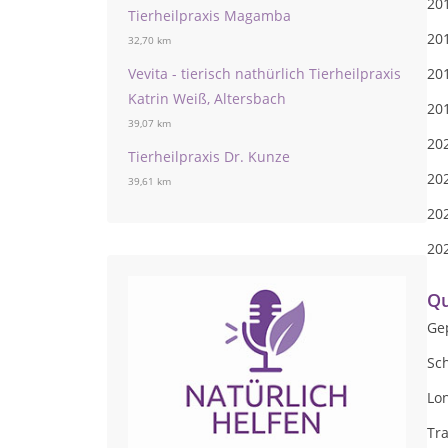
20
Tierheilpraxis Magamba
20
32,70 km
Vevita - tierisch nathürlich Tierheilpraxis
20
Katrin Weiß, Altersbach
20
39,07 km
20
Tierheilpraxis Dr. Kunze
202
39,61 km
202
202
Qu
Gep
Sc
Lon
Tr