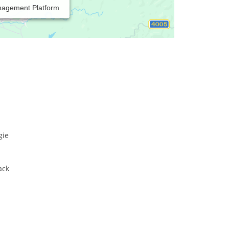
nagement Platform
reich für Pferde und Hunde, als auch
Pferden. Mein Ziel ist die ganzheitliche
f allen Ebenen.
gie
ack