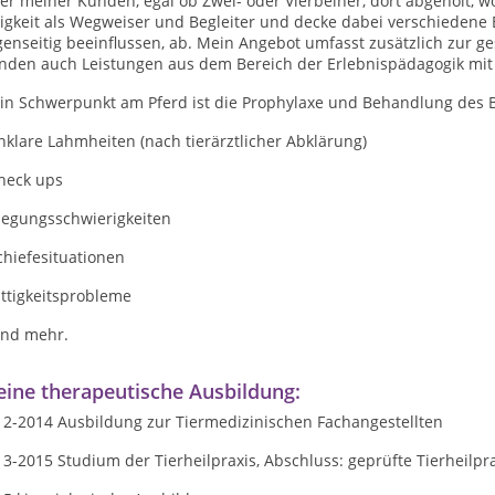
er meiner Kunden, egal ob Zwei- oder Vierbeiner, dort abgeholt, w
igkeit als Wegweiser und Begleiter und decke dabei verschiedene B
enseitig beeinflussen, ab. Mein Angebot umfasst zusätzlich zur g
nden auch Leistungen aus dem Bereich der Erlebnispädagogik mit
in Schwerpunkt am Pferd ist die Prophylaxe und Behandlung des
nklare Lahmheiten (nach tierärztlicher Abklärung)
Check ups
Biegungsschwierigkeiten
chiefesituationen
ittigkeitsprobleme
.und mehr.
ine therapeutische Ausbildung:
12-2014 Ausbildung zur Tiermedizinischen Fachangestellten
3-2015 Studium der Tierheilpraxis, Abschluss: geprüfte Tierheilpra