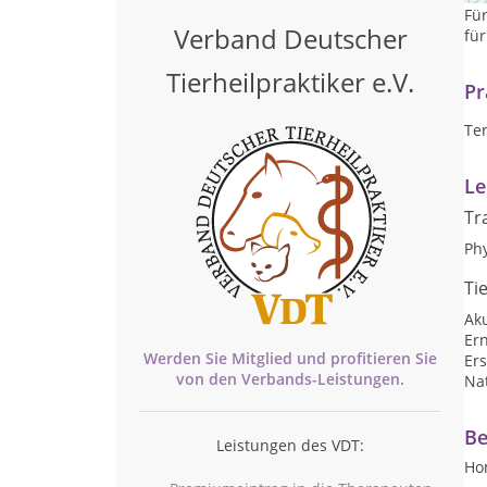
Für
Verband Deutscher
fü
Tierheilpraktiker e.V.
Pr
Te
Le
Tr
Ph
Ti
Ak
Er
Werden Sie Mitglied und profitieren Sie
Ers
von den
Verbands-
Leistungen.
Nat
Be
Leistungen des VDT:
Ho