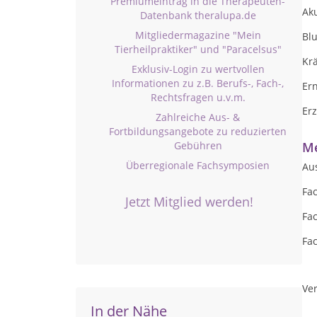
Premiumeintrag in die Therapeuten-
Ak
Datenbank theralupa.de
Mitgliedermagazine "Mein
Blu
Tierheilpraktiker" und "Paracelsus"
Kr
Exklusiv-Login zu wertvollen
Informationen zu z.B. Berufs-, Fach-,
Er
Rechtsfragen u.v.m.
Er
Zahlreiche Aus- &
Fortbildungsangebote zu reduzierten
Gebühren
Me
Überregionale Fachsymposien
Au
Fa
Jetzt Mitglied werden!
Fa
Fa
Ver
In der Nähe