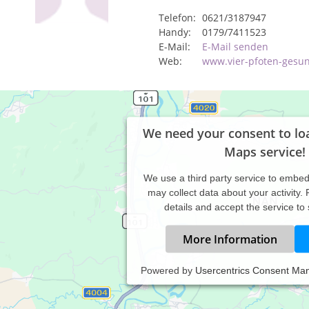
Telefon:
0621/3187947
Handy:
0179/7411523
E-Mail:
E-Mail senden
Web:
www.vier-pfoten-gesu
We need your consent to lo
Maps service!
We use a third party service to embe
may collect data about your activity.
details and accept the service to
More Information
Powered by
Usercentrics Consent Ma
s Tierheilpraktikerin kümmere ich mich um die großen und kleinen
rbelastung (Zootierpflegemeisterin) kümmere ich mich auch gerne