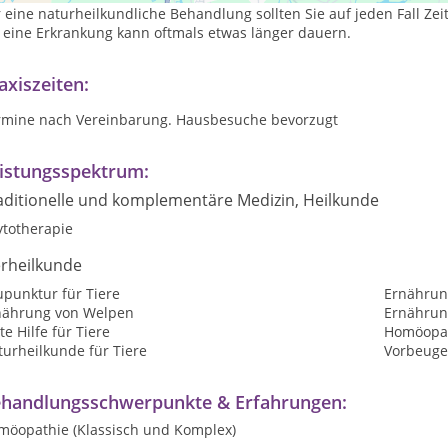
 eine naturheilkundliche Behandlung sollten Sie auf jeden Fall Z
r eine Erkrankung kann oftmals etwas länger dauern.
axiszeiten:
rmine nach Vereinbarung. Hausbesuche bevorzugt
istungsspektrum:
aditionelle und komplementäre Medizin, Heilkunde
ytotherapie
erheilkunde
upunktur für Tiere
Ernährun
nährung von Welpen
Ernährung
te Hilfe für Tiere
Homöopat
urheilkunde für Tiere
Vorbeuge
handlungsschwerpunkte & Erfahrungen:
möopathie (Klassisch und Komplex)