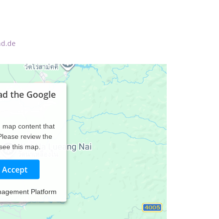
nd.de
ad the Google
d map content that
 Please review the
 see this map.
Accept
nagement Platform
 Wehwehchen ihrer Tiere. Durch berufliche
 um Exoten.