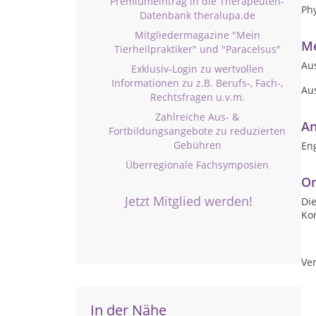
Premiumeintrag in die Therapeuten-
Ph
Datenbank theralupa.de
Mitgliedermagazine "Mein
Me
Tierheilpraktiker" und "Paracelsus"
Aus
Exklusiv-Login zu wertvollen
Informationen zu z.B. Berufs-, Fach-,
Au
Rechtsfragen u.v.m.
Zahlreiche Aus- &
An
Fortbildungsangebote zu reduzierten
Gebühren
Eng
Überregionale Fachsymposien
On
Jetzt Mitglied werden!
Die
Ko
Ver
In der Nähe