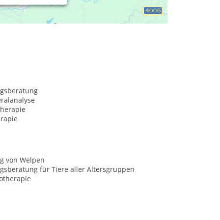
ach Vereinbarung
gsberatung
ralanalyse
herapie
erapie
g von Welpen
sberatung für Tiere aller Altersgruppen
otherapie