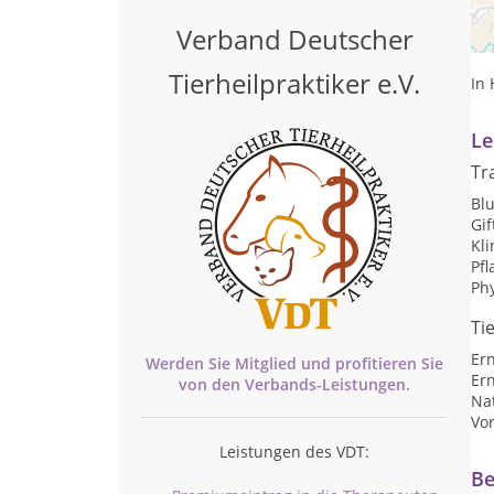
Pr
Verband Deutscher
Pr
Tierheilpraktiker e.V.
In
Le
Tr
Blu
Gi
Kl
Pf
Ph
Ti
Er
Werden Sie Mitglied und profitieren Sie
Er
von den
Verbands-
Leistungen.
Nat
Vo
Leistungen des VDT:
Be