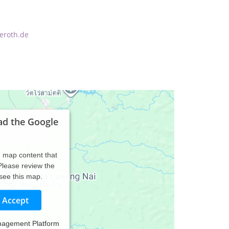
teroth.de
ad the Google
d map content that
 Please review the
 see this map.
Accept
nagement Platform