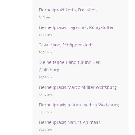
Tierheilpraktikerin, Frellstedt
8,16 km
Tierheilpraxis Hagenhof, Königslutter
12,11 km
Cavallcane, Schöppenstedt
20,34 km
Die helfende Hand für ihr Tier,
Wolfsburg
26,82 km
Tierheilpraxis Marco Müller Wolfsburg
28,37 km
Tierheilpraxis natura medica Wolfsburg
32,63 km
Tierheilpraxis Natura Animalis
36,81 km