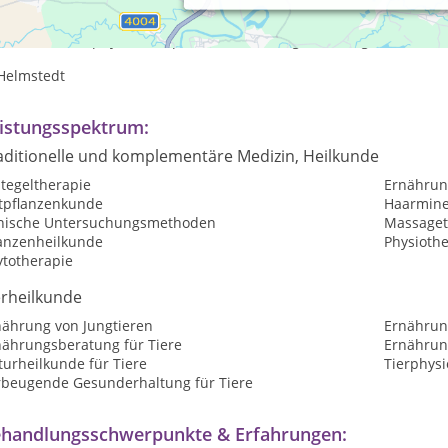
axiszeiten:
axis für Hundephysiotherapie und Ernährungsberatung, Termine n
 Helmstedt
istungsspektrum:
aditionelle und komplementäre Medizin, Heilkunde
tegeltherapie
Ernährun
ftpflanzenkunde
Haarmine
inische Untersuchungsmethoden
Massaget
lanzenheilkunde
Physioth
ytotherapie
erheilkunde
nährung von Jungtieren
Ernährun
nährungsberatung für Tiere
Ernährung
urheilkunde für Tiere
Tierphysi
rbeugende Gesunderhaltung für Tiere
handlungsschwerpunkte & Erfahrungen: