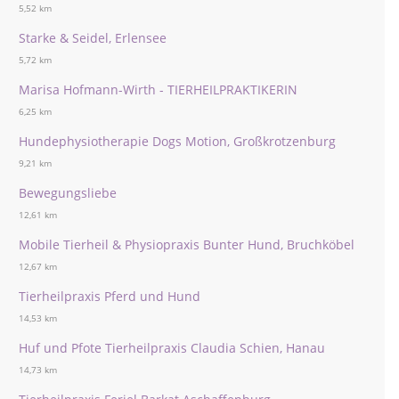
5,52 km
Starke & Seidel, Erlensee
5,72 km
Marisa Hofmann-Wirth - TIERHEILPRAKTIKERIN
6,25 km
Hundephysiotherapie Dogs Motion, Großkrotzenburg
9,21 km
Bewegungsliebe
12,61 km
Mobile Tierheil & Physiopraxis Bunter Hund, Bruchköbel
12,67 km
Tierheilpraxis Pferd und Hund
14,53 km
Huf und Pfote Tierheilpraxis Claudia Schien, Hanau
14,73 km