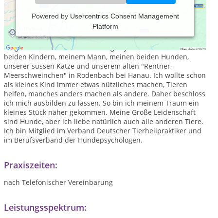
Powered by
Usercentrics Consent Management
Platform
Ich heiße Francesa Ludwig und bin am 08. September 1975 in
Offenbach geboren. Seid meiner Kindheit bin ich mit Tieren
aufgewachsen. Ich lebe seid einigen Jahren mit meinen
beiden Kindern, meinem Mann, meinen beiden Hunden,
unserer süssen Katze und unserem alten "Rentner-
Meerschweinchen" in Rodenbach bei Hanau. Ich wollte schon
als kleines Kind immer etwas nützliches machen, Tieren
helfen, manches anders machen als andere. Daher beschloss
ich mich ausbilden zu lassen. So bin ich meinem Traum ein
kleines Stück näher gekommen. Meine Große Leidenschaft
sind Hunde, aber ich liebe natürlich auch alle anderen Tiere.
Ich bin Mitglied im Verband Deutscher Tierheilpraktiker und
im Berufsverband der Hundepsychologen.
Praxiszeiten:
nach Telefonischer Vereinbarung
Leistungsspektrum: