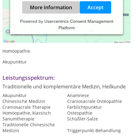
More Information
Accept
Powered by
Usercentrics Consent Management
Platform
Tierheilpraxis für Pferde und Hunde
Osteopathie
Homöopathie
Akupunktur
Leistungsspektrum:
Traditionelle und komplementäre Medizin, Heilkunde
Akupunktur
Anamnese
Chinesische Medizin
Craniosacrale Osteopathie
Craniosacrale Therapie
Farblichtpunktur
Homöopathie, klassisch
Osteopathie
Sanumtherapie
Schüßler-Salze
Traditionelle Chinesische
Medizin
Triggerpunkt-Behandlung