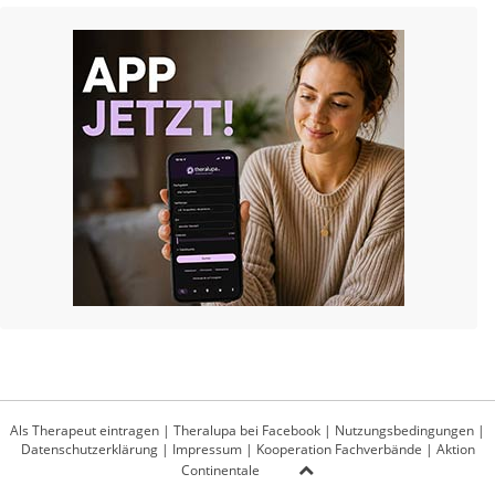
Als Therapeut eintragen
|
Theralupa bei Facebook
|
Nutzungsbedingungen
|
Datenschutzerklärung
|
Impressum
|
Kooperation Fachverbände
|
Aktion
Continentale