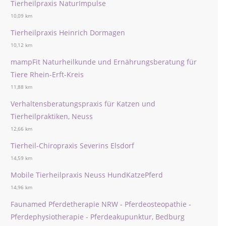
Tierheilpraxis NaturImpulse
10,09 km
Tierheilpraxis Heinrich Dormagen
10,12 km
mampFit Naturheilkunde und Ernährungsberatung für
Tiere Rhein-Erft-Kreis
11,88 km
Verhaltensberatungspraxis für Katzen und
Tierheilpraktiken, Neuss
12,66 km
Tierheil-Chiropraxis Severins Elsdorf
14,59 km
Mobile Tierheilpraxis Neuss HundKatzePferd
14,96 km
Faunamed Pferdetherapie NRW - Pferdeosteopathie -
Pferdephysiotherapie - Pferdeakupunktur, Bedburg