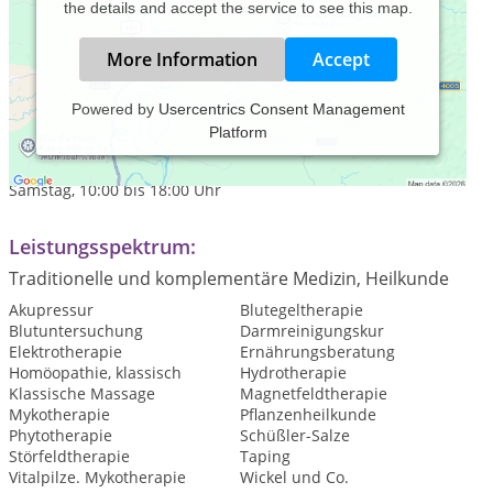
the details and accept the service to see this map.
More Information
Accept
Powered by
Usercentrics Consent Management
Platform
Praxiszeiten:
Freitag, 10:00 bis 18:00 Uhr
Samstag, 10:00 bis 18:00 Uhr
Leistungsspektrum:
Traditionelle und komplementäre Medizin, Heilkunde
Akupressur
Blutegeltherapie
Blutuntersuchung
Darmreinigungskur
Elektrotherapie
Ernährungsberatung
Homöopathie, klassisch
Hydrotherapie
Klassische Massage
Magnetfeldtherapie
Mykotherapie
Pflanzenheilkunde
Phytotherapie
Schüßler-Salze
Störfeldtherapie
Taping
Vitalpilze. Mykotherapie
Wickel und Co.