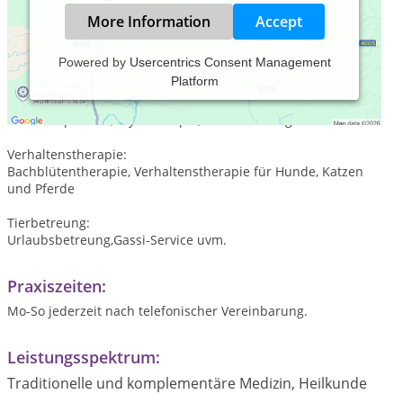
More Information
Accept
Powered by
Usercentrics Consent Management
Platform
Tierheilpraktiken Kleintiere und Pferde:
Homöopatie,Akupunktur,Blutegel Behandlungen,Massagen
und Akkupressur,Phytotherapie,Futterberatung
Verhaltenstherapie:
Bachblütentherapie, Verhaltenstherapie für Hunde, Katzen
und Pferde
Tierbetreung:
Urlaubsbetreung,Gassi-Service uvm.
Praxiszeiten:
Mo-So jederzeit nach telefonischer Vereinbarung.
Leistungsspektrum:
Traditionelle und komplementäre Medizin, Heilkunde