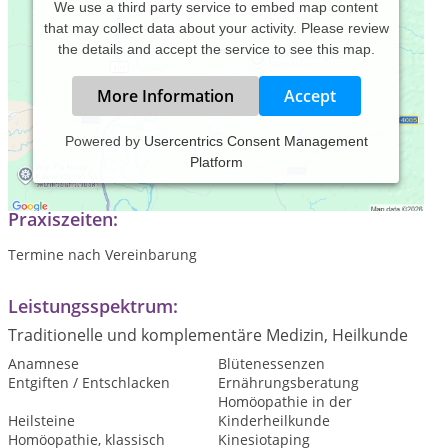
We use a third party service to embed map content
that may collect data about your activity. Please review
the details and accept the service to see this map.
More Information
Accept
Powered by
Usercentrics Consent Management
Platform
Mobile Heilpraktikerin und Tierheilpraktikerin
Praxiszeiten:
Termine nach Vereinbarung
Leistungsspektrum:
Traditionelle und komplementäre Medizin, Heilkunde
Anamnese
Blütenessenzen
Entgiften / Entschlacken
Ernährungsberatung
Homöopathie in der
Heilsteine
Kinderheilkunde
Homöopathie, klassisch
Kinesiotaping