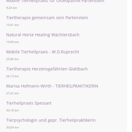
Mobile Tierheilpraxis für Osteopathie Partenstein
9,20 km
Tiertherapie gemeinsam sein Partenstein
10,01 km
Natural Horse Healing Wächtersbach
19,99 km
Mobile Tierheilpraxis - W.D.Ruprecht
25,80 km
Tiertherapie Herzensgefährten Glattbach
26,13 km
Marisa Hofmann-Wirth - TIERHEILPRAKTIKERIN
27,22 km
Tierheilpraxis Spessart
30,18 km
Tierpsychologin und gepr. Tierheilpraktikerin
30,69 km