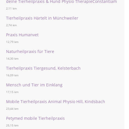
deine Tierheilpraxis & Hund Physio TherapieConstantiam
2,11 km
Tierheilpraxis Härtelt in Münchweiler
2,74 km
Praxis Humanvet
12,79 km
Naturheilpraxis für Tiere
14,30 km
Tierheilpraxis Tiergesund, Kelsterbach
16,09 km
Mensch und Tier im Einklang
17,15 km
Mobile Tierheilpraxis Animal Physio Hill, Kindsbach
23,44 km
Petymed mobile Tierheilpraxis
25,15 km