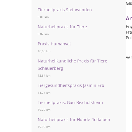
Ge
Tierheilpraxis Steinwenden
An
9,00 km
Eng
Naturheilpraxis für Tiere
Fr
9,87 km
Pol
Praxis Humanvet
10,65 km
Ver
Naturheilkundliche Praxis für Tiere
Schauerberg
12,64 km
Tiergesundheitspraxis Jasmin Erb
18,74 km
Tierheilpraxis, Gau-Bischofsheim
19,20 km
Naturheilpraxis für Hunde Rodalben
19,95 km