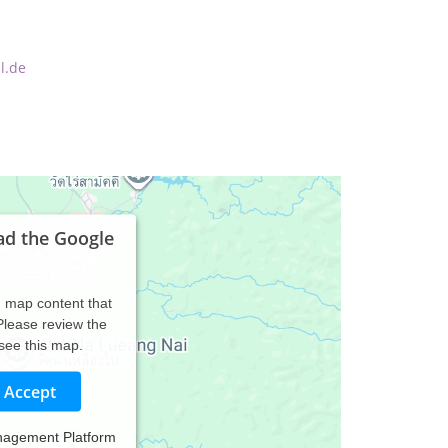
l.de
ad the Google
d map content that
 Please review the
 see this map.
Accept
nagement Platform