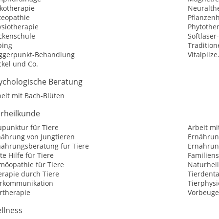
kotherapie
Neuralth
teopathie
Pflanzen
ysiotherapie
Phytothe
ckenschule
Softlaser
ping
Tradition
iggerpunkt-Behandlung
Vitalpilz
ckel und Co.
ychologische Beratung
eit mit Bach-Blüten
erheilkunde
upunktur für Tiere
Arbeit mi
nährung von Jungtieren
Ernährun
nährungsberatung für Tiere
Ernährung
te Hilfe für Tiere
Familiens
möopathie für Tiere
Naturheil
erapie durch Tiere
Tierdent
erkommunikation
Tierphysi
rtherapie
Vorbeuge
llness