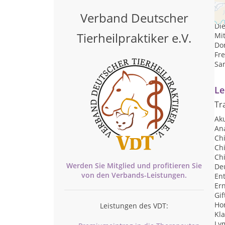
Pr
Verband Deutscher
Mon
Die
Tierheilpraktiker e.V.
Mit
Don
Fre
Sam
Le
Tr
Ak
An
Ch
Ch
Chi
Werden Sie Mitglied und profitieren Sie
De
von den
Verbands-
Leistungen.
Ent
Er
Gi
Ho
Leistungen des VDT:
Kl
Ly