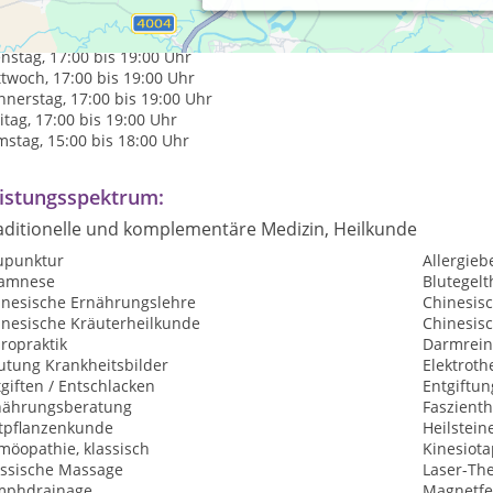
axiszeiten:
tag, 17:00 bis 19:00 Uhr
nstag, 17:00 bis 19:00 Uhr
twoch, 17:00 bis 19:00 Uhr
nerstag, 17:00 bis 19:00 Uhr
itag, 17:00 bis 19:00 Uhr
stag, 15:00 bis 18:00 Uhr
istungsspektrum:
aditionelle und komplementäre Medizin, Heilkunde
upunktur
Allergie
amnese
Blutegelt
inesische Ernährungslehre
Chinesis
inesische Kräuterheilkunde
Chinesis
ropraktik
Darmrein
utung Krankheitsbilder
Elektroth
giften / Entschlacken
Entgiftu
nährungsberatung
Faszient
ftpflanzenkunde
Heilstein
möopathie, klassisch
Kinesiota
assische Massage
Laser-Th
mphdrainage
Magnetfe