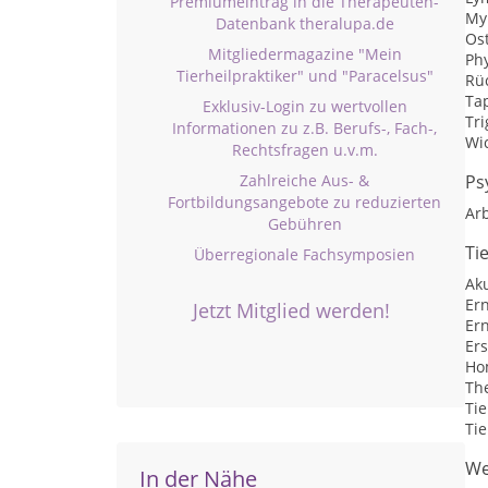
Premiumeintrag in die Therapeuten-
My
Datenbank theralupa.de
Os
Mitgliedermagazine "Mein
Ph
Tierheilpraktiker" und "Paracelsus"
Rü
Ta
Exklusiv-Login zu wertvollen
Tr
Informationen zu z.B. Berufs-, Fach-,
Wi
Rechtsfragen u.v.m.
Zahlreiche Aus- &
Ps
Fortbildungsangebote zu reduzierten
Arb
Gebühren
Ti
Überregionale Fachsymposien
Ak
Er
Jetzt Mitglied werden!
Er
Ers
Ho
Th
Ti
Tie
We
In der Nähe