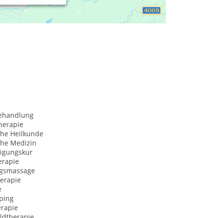
behandlung
herapie
che Heilkunde
che Medizin
igungskur
erapie
ngsmassage
herapie
e
ping
erapie
ldtherapie