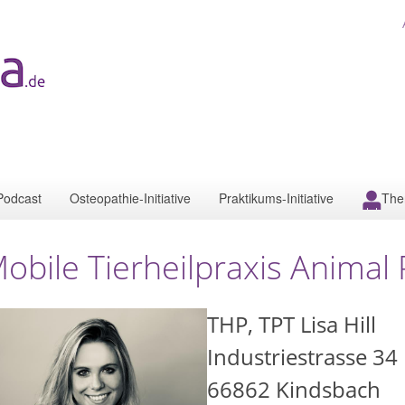
Podcast
Osteopathie-Initiative
Praktikums-Initiative
The
obile Tierheilpraxis Animal 
THP, TPT Lisa Hill
Industriestrasse 34
66862
Kindsbach