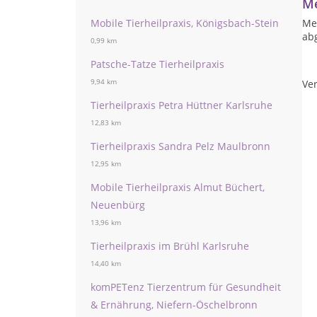
Me
Mobile Tierheilpraxis, Königsbach-Stein
Mei
ab
0,99 km
Patsche-Tatze Tierheilpraxis
9,94 km
Ver
Tierheilpraxis Petra Hüttner Karlsruhe
12,83 km
Tierheilpraxis Sandra Pelz Maulbronn
12,95 km
Mobile Tierheilpraxis Almut Büchert,
Neuenbürg
13,96 km
Tierheilpraxis im Brühl Karlsruhe
14,40 km
komPETenz Tierzentrum für Gesundheit
& Ernährung, Niefern-Öschelbronn