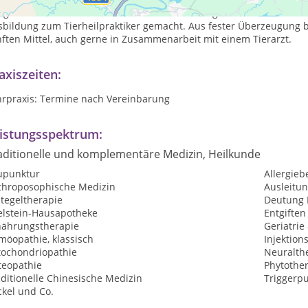
e gesamte Familie und ich sind sehr naturbezogen. Aus diesen un
sbildung zum Tierheilpraktiker gemacht. Aus fester Überzeugung 
ften Mittel, auch gerne in Zusammenarbeit mit einem Tierarzt.
axiszeiten:
hrpraxis: Termine nach Vereinbarung
istungsspektrum:
aditionelle und komplementäre Medizin, Heilkunde
upunktur
Allergie
throposophische Medizin
Ausleitu
tegeltherapie
Deutung 
elstein-Hausapotheke
Entgiften
nährungstherapie
Geriatrie
möopathie, klassisch
Injektion
tochondriopathie
Neuralth
teopathie
Phytothe
ditionelle Chinesische Medizin
Triggerp
ckel und Co.