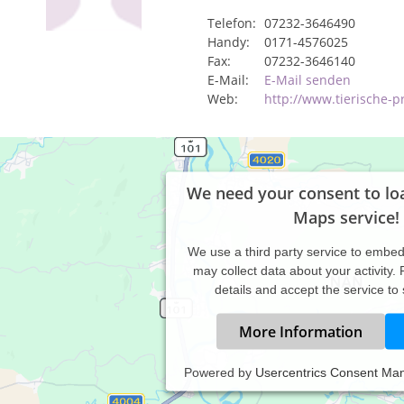
Telefon:
07232-3646490
Handy:
0171-4576025
Fax:
07232-3646140
E-Mail:
E-Mail senden
Web:
http://www.tierische-p
We need your consent to lo
Maps service!
We use a third party service to embe
may collect data about your activity.
details and accept the service to
More Information
Powered by
Usercentrics Consent Ma
n Name ist Cornelia Schmidt, ich bin Mutter von vier Kindern. In
tzen, Kaninchen, Vögel uvm.