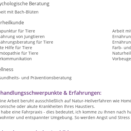
ychologische Beratung
eit mit Bach-Blüten
erheilkunde
upunktur für Tiere
Arbeit mi
nährung von Jungtieren
Ernährun
nährungsberatung für Tiere
Ernährung
te Hilfe für Tiere
Farb- und
möopathie für Tiere
Naturheil
erkommunikation
Vorbeuge
llness
sundheits- und Präventionsberatung
handlungsschwerpunkte & Erfahrungen:
ine Arbeit beruht ausschließlich auf Natur-Heilverfahren wie Ho
onische oder akute Krankheiten Ihres Haustiers.
 habe eine Fahrpraxis - dies bedeutet, ich komme zu Ihnen nach h
wohnter und entspannter Umgebung. So werden Angst und Stress