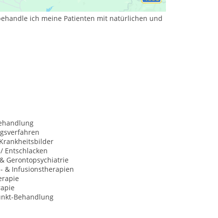
d vielen anderen Gründen habe ich eine
behandle ich meine Patienten mit natürlichen und
behandlung
ngsverfahren
Krankheitsbilder
 / Entschlacken
 & Gerontopsychiatrie
s- & Infusionstherapien
erapie
rapie
unkt-Behandlung