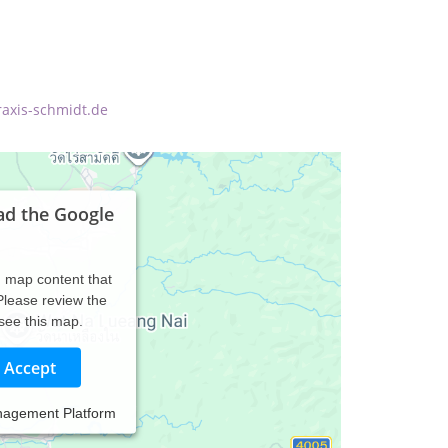
raxis-schmidt.de
ad the Google
d map content that
 Please review the
 see this map.
Accept
nagement Platform
 meinem Leben war ich noch nie ohne Tiere: Hunde,