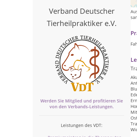
Di
Verband Deutscher
Au
san
Tierheilpraktiker e.V.
Pr
Fa
Le
Tr
Ak
An
Blu
Ed
Er
Werden Sie Mitglied und profitieren Sie
Ho
von den
Verbands-
Leistungen.
Mi
Os
Tra
Leistungen des VDT:
Wi