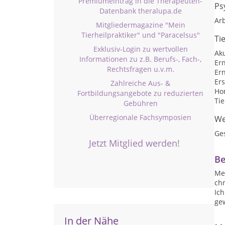
Premiumeintrag in die Therapeuten-
Ps
Datenbank theralupa.de
Arb
Mitgliedermagazine "Mein
Tierheilpraktiker" und "Paracelsus"
Ti
Exklusiv-Login zu wertvollen
Ak
Informationen zu z.B. Berufs-, Fach-,
Er
Rechtsfragen u.v.m.
Er
Ers
Zahlreiche Aus- &
Ho
Fortbildungsangebote zu reduzierten
Ti
Gebühren
Überregionale Fachsymposien
We
Ge
Jetzt Mitglied werden!
Be
Me
chr
Ich
ge
In der Nähe