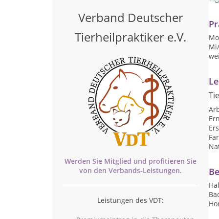
Verband Deutscher
Pr
Tierheilpraktiker e.V.
Mo,
Mi/
we
Le
Ti
Arb
Er
Ers
Far
Nat
Werden Sie Mitglied und profitieren Sie
von den
Verbands-
Leistungen.
Be
Ha
Ba
Leistungen des VDT:
Ho