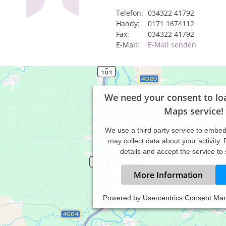
Telefon:
034322 41792
Handy:
0171 1674112
Fax:
034322 41792
E-Mail:
E-Mail senden
We need your consent to lo
Maps service!
We use a third party service to embe
may collect data about your activity.
details and accept the service to
More Information
Powered by
Usercentrics Consent Ma
tilien/ Kleintiere
bil unterwegs
l. Bereitschaftsdienst bis 22.00 Uhr