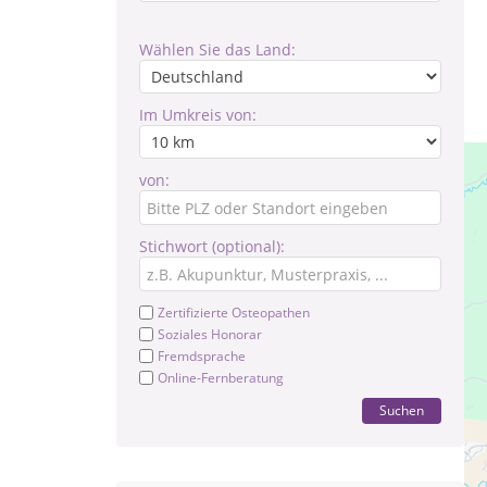
Wählen Sie das Land:
Im Umkreis von:
von:
Stichwort (optional):
Zertifizierte Osteopathen
Soziales Honorar
Fremdsprache
Online-Fernberatung
Suchen
Rep
mo
täg