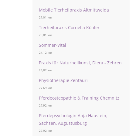
Mobile Tierheilpraxis Altmittweida
21,01 km
Tierheilpraxis Cornelia Köhler
23,81 km
Sommer-Vital
24,12 km
Praxis für Naturheilkunst, Diera - Zehren
26,82 km
Physiotherapie Zentauri
27,69 km
Pferdeosteopathie & Training Chemnitz
27,92 km
Pferdepsychologin Anja Haustein,
Sachsen, Augustusburg
27,92 km