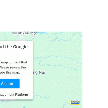
ad the Google
d map content that
 Please review the
 see this map.
Accept
nagement Platform