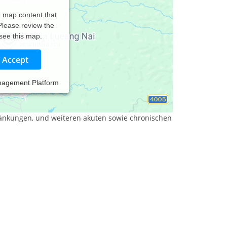
d map content that
 Please review the
 see this map.
Accept
nagement Platform
atzen, Hundephysiotherapie und Dentalhygiene für
änkungen, und weiteren akuten sowie chronischen