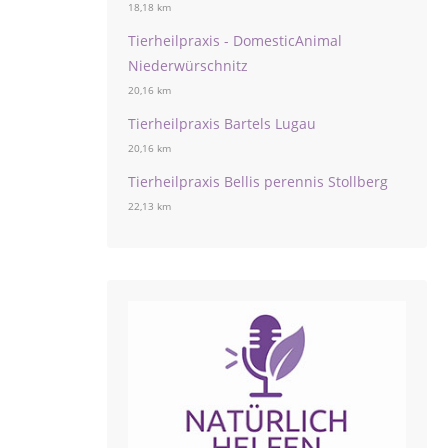
18,18 km
Tierheilpraxis - DomesticAnimal
Niederwürschnitz
20,16 km
Tierheilpraxis Bartels Lugau
20,16 km
Tierheilpraxis Bellis perennis Stollberg
22,13 km