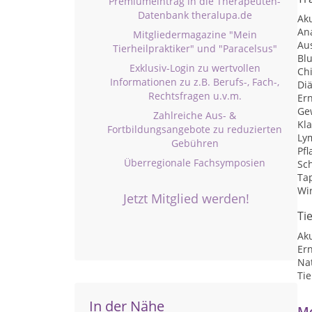
Premiumeintrag in die Therapeuten-
Datenbank theralupa.de
Ak
An
Mitgliedermagazine "Mein
Au
Tierheilpraktiker" und "Paracelsus"
Blu
Exklusiv-Login zu wertvollen
Chi
Informationen zu z.B. Berufs-, Fach-,
Diä
Rechtsfragen u.v.m.
Er
Ge
Zahlreiche Aus- &
Kl
Fortbildungsangebote zu reduzierten
Ly
Gebühren
Pf
Überregionale Fachsymposien
Sc
Ta
Wi
Jetzt Mitglied werden!
Ti
Ak
Er
Nat
Ti
In der Nähe
Me