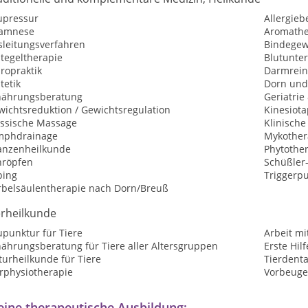
upressur
Allergie
amnese
Aromathe
sleitungsverfahren
Bindege
tegeltherapie
Blutunte
ropraktik
Darmrein
tetik
Dorn und
nährungsberatung
Geriatrie
wichtsreduktion / Gewichtsregulation
Kinesiota
assische Massage
Klinisch
mphdrainage
Mykother
lanzenheilkunde
Phytothe
hröpfen
Schüßler
ping
Triggerp
rbelsäulentherapie nach Dorn/Breuß
erheilkunde
upunktur für Tiere
Arbeit mi
nährungsberatung für Tiere aller Altersgruppen
Erste Hilf
urheilkunde für Tiere
Tierdent
erphysiotherapie
Vorbeuge
ine therapeutische Ausbildung: