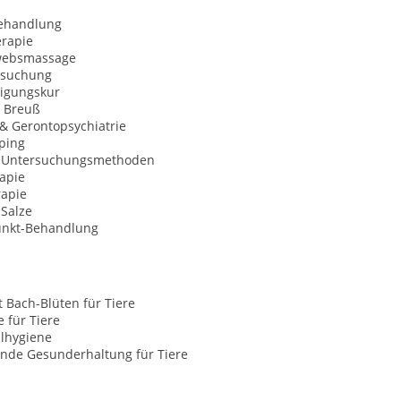
behandlung
rapie
websmassage
rsuchung
igungskur
 Breuß
 & Gerontopsychiatrie
ping
e Untersuchungsmethoden
apie
rapie
-Salze
unkt-Behandlung
t Bach-Blüten für Tiere
e für Tiere
alhygiene
nde Gesunderhaltung für Tiere