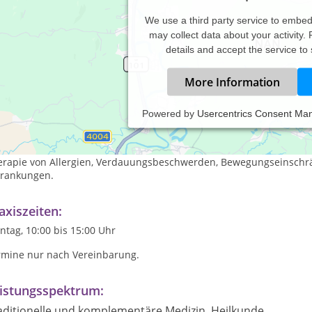
We use a third party service to embe
may collect data about your activity.
details and accept the service to
More Information
Powered by
Usercentrics Consent Ma
erheilpraktik für Kleintiere, Ernährungsberatung für Hunde und K
nde.
erapie von Allergien, Verdauungsbeschwerden, Bewegungseinschr
krankungen.
axiszeiten:
tag, 10:00 bis 15:00 Uhr
rmine nur nach Vereinbarung.
istungsspektrum:
aditionelle und komplementäre Medizin, Heilkunde