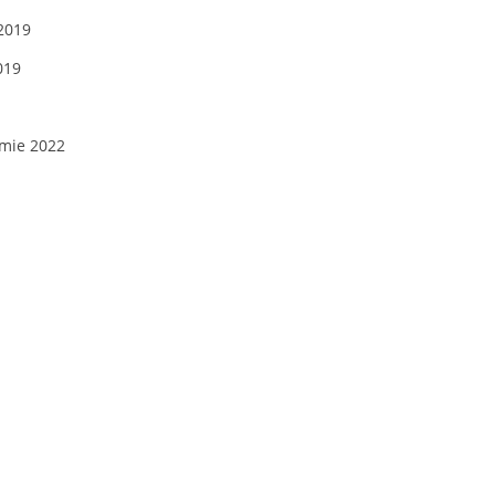
-2019
019
emie 2022