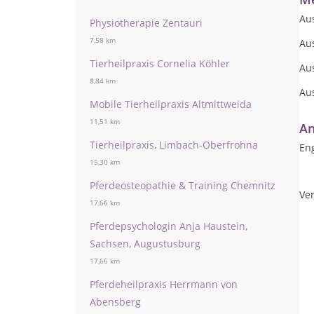
Au
Physiotherapie Zentauri
7,58 km
Au
Tierheilpraxis Cornelia Köhler
Aus
8,84 km
Au
Mobile Tierheilpraxis Altmittweida
11,51 km
An
Tierheilpraxis, Limbach-Oberfrohna
Eng
15,30 km
Pferdeosteopathie & Training Chemnitz
Ver
17,66 km
Pferdepsychologin Anja Haustein,
Sachsen, Augustusburg
17,66 km
Pferdeheilpraxis Herrmann von
Abensberg