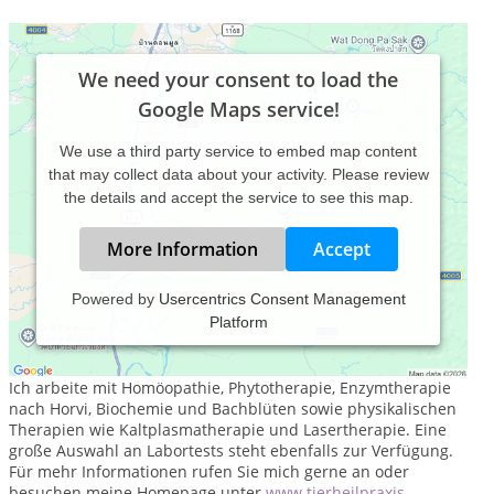
We need your consent to load the
Google Maps service!
We use a third party service to embed map content
that may collect data about your activity. Please review
the details and accept the service to see this map.
More Information
Accept
Powered by
Usercentrics Consent Management
Platform
In meiner Fahrpraxis behandle ich Pferde, Katzen und
Hunde
Ich arbeite mit Homöopathie, Phytotherapie, Enzymtherapie
nach Horvi, Biochemie und Bachblüten sowie physikalischen
Therapien wie Kaltplasmatherapie und Lasertherapie. Eine
große Auswahl an Labortests steht ebenfalls zur Verfügung.
Für mehr Informationen rufen Sie mich gerne an oder
besuchen meine Homepage unter
www.tierheilpraxis-