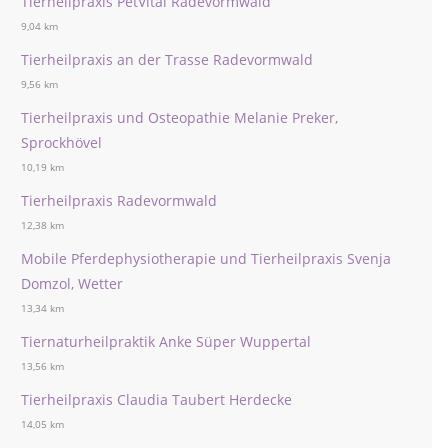
Tierheilpraxis PetVital Radevormwald
9,04 km
Tierheilpraxis an der Trasse Radevormwald
9,56 km
Tierheilpraxis und Osteopathie Melanie Preker,
Sprockhövel
10,19 km
Tierheilpraxis Radevormwald
12,38 km
Mobile Pferdephysiotherapie und Tierheilpraxis Svenja
Domzol, Wetter
13,34 km
Tiernaturheilpraktik Anke Süper Wuppertal
13,56 km
Tierheilpraxis Claudia Taubert Herdecke
14,05 km