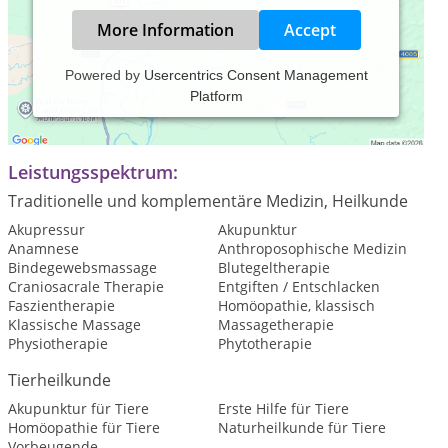
More Information
Accept
Powered by
Usercentrics Consent Management
Platform
Mobile Praxis für Pferdephysiotherapie und Naturheilkunde
für Tiere
Leistungsspektrum:
Traditionelle und komplementäre Medizin, Heilkunde
Akupressur
Akupunktur
Anamnese
Anthroposophische Medizin
Bindegewebsmassage
Blutegeltherapie
Craniosacrale Therapie
Entgiften / Entschlacken
Faszientherapie
Homöopathie, klassisch
Klassische Massage
Massagetherapie
Physiotherapie
Phytotherapie
Tierheilkunde
Akupunktur für Tiere
Erste Hilfe für Tiere
Homöopathie für Tiere
Naturheilkunde für Tiere
Vorbeugende