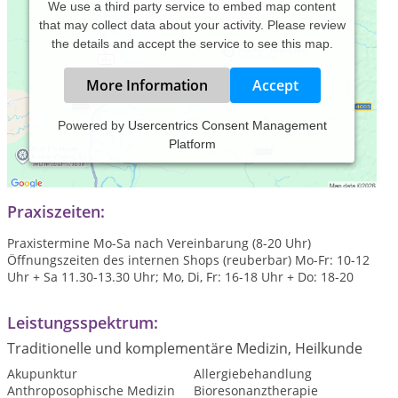
We use a third party service to embed map content
that may collect data about your activity. Please review
the details and accept the service to see this map.
More Information
Accept
Powered by
Usercentrics Consent Management
Platform
Naturheilpraxis für Kleintiere seit 1997 - Homöopathie -
Akupunktur - Physiotherapie
Praxiszeiten:
Praxistermine Mo-Sa nach Vereinbarung (8-20 Uhr)
Öffnungszeiten des internen Shops (reuberbar) Mo-Fr: 10-12
Uhr + Sa 11.30-13.30 Uhr; Mo, Di, Fr: 16-18 Uhr + Do: 18-20
Leistungsspektrum:
Traditionelle und komplementäre Medizin, Heilkunde
Akupunktur
Allergiebehandlung
Anthroposophische Medizin
Bioresonanztherapie