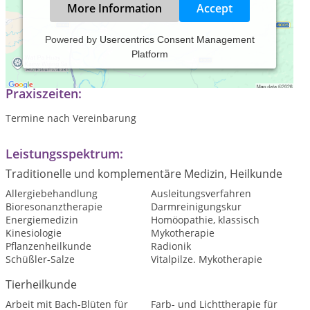
More Information
Accept
Powered by
Usercentrics Consent Management
Platform
mobile Tierheilpraxis für Hunde, Pferde und Katzen
Praxiszeiten:
Termine nach Vereinbarung
Leistungsspektrum:
Traditionelle und komplementäre Medizin, Heilkunde
Allergiebehandlung
Ausleitungsverfahren
Bioresonanztherapie
Darmreinigungskur
Energiemedizin
Homöopathie, klassisch
Kinesiologie
Mykotherapie
Pflanzenheilkunde
Radionik
Schüßler-Salze
Vitalpilze. Mykotherapie
Tierheilkunde
Arbeit mit Bach-Blüten für
Farb- und Lichttherapie für