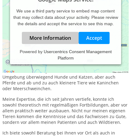
We use a third party service to embed map content
that may collect data about your activity. Please review
the details and accept the service to see this map.
More Information
Accept
Powered by
Usercentrics Consent Management
Platform
Schon immer stand das Wohl der Tiere bei mir an allererster
Stelle. Seit 2020 habe ich meinen Traum wahr gemacht und
behandle als Tierheilpraktikerin im schönen Oberursel und
Umgebung überwiegend Hunde und Katzen, aber auch
Pferde und ab und zu auch kleinere Tiere wie Kaninchen
oder Meerschweinchen.
Meine Expertise, die ich seit Jahren vertiefe, konnte ich
sowohl theoretisch mit regelmäßigen Fortbildungen, aber vor
allem praktisch weiter ausbauen. Nicht nur meinen eigenen
Tieren kommen die Kenntnisse und das Fachwissen zu Gute,
sondern vor allem meinen Patienten und auch Wildtieren.
Ich biete sowohl Beratung bei Ihnen vor Ort als auch in