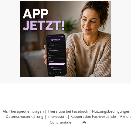
Als Therapeut eintragen
|
Theralupa bei Facebook
|
Nutzungsbedingungen
|
Datenschutzerklärung
|
Impressum
|
Kooperation Fachverbände
|
Aktion
Continentale